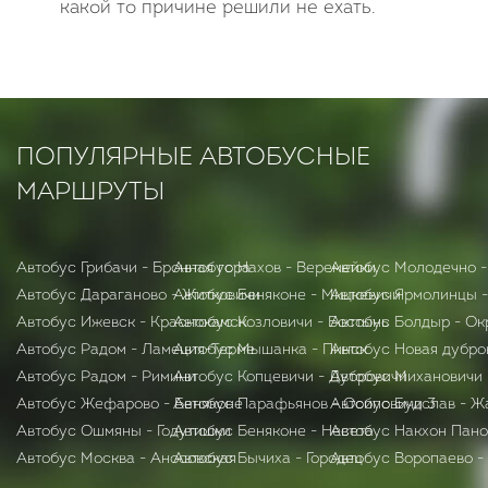
какой то причине решили не ехать.
ПОПУЛЯРНЫЕ АВТОБУСНЫЕ
МАРШРУТЫ
Автобус Грибачи - Бронная гора
Автобус Нахов - Веремейки
Автобус Молодечно 
Автобус Дараганово - Житковичи
Автобус Беняконе - Мицкевичи
Автобус Ярмолинцы 
Автобус Ижевск - Краснокамск
Автобус Козловичи - Бостынь
Автобус Болдыр - Ок
Автобус Радом - Ламеция-Терме
Автобус Мышанка - Пинск
Автобус Новая дубро
Автобус Радом - Римини
Автобус Копцевичи - Дубровичи
Автобус Михановичи
Автобус Жефарово - Беняконе
Автобус Парафьянов - Осиповичи 3
Автобус Будслав - Ж
Автобус Ошмяны - Годутишки
Автобус Беняконе - Несета
Автобус Накхон Пано
Автобус Москва - Аносовская
Автобус Бычиха - Городец
Автобус Воропаево -