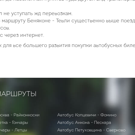
 не уступать жд перевозкам.
 маршруту Беняконе - Тевли существенно выше поезд
сов.
с через интернет.
 для все большего развития покупки автобусных бил
МАРШРУТЫ
сква - Райконкоски
Автобус Копцевичи - Фомино
етка - Гончары
Автобус Анкона - Пескара
нчары - Летцы
Автобус Петуховщина - Сверково