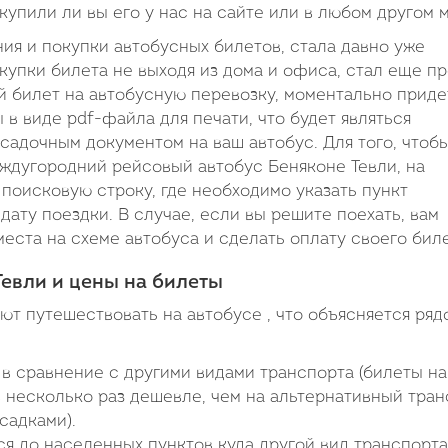
 купили ли вы его у нас на сайте или в любом другом 
я и покупки автобусных билетов, стала давно уже
купки билета не выходя из дома и офиса, стал еще п
 билет на автобусную перевозку, моментально приде
в виде pdf-файла для печати, что будет являться
садочным документом на ваш автобус. Для того, чтоб
еждугородний рейсовый автобус Беняконе Тевли, на
поисковую строку, где необходимо указать пункт
дату поездки. В случае, если вы решите поехать, вам
еста на схеме автобуса и сделать оплату своего биле
Тевли и цены на билеты
т путешествовать на автобусе , что объясняется ряд
в сравнение с другими видами транспорта (билеты на
в несколько раз дешевле, чем на альтернативный тра
садками).
я до населенных пунктов куда другой вид транспорта