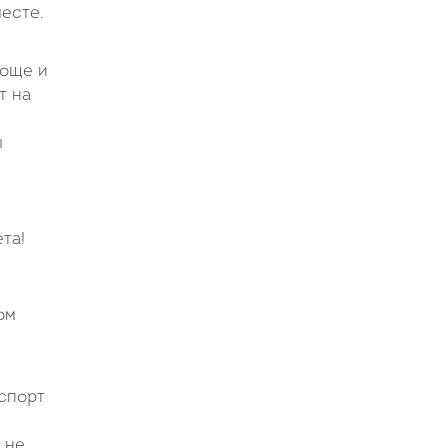
месте.
роще и
т на
ы
та!
ом
нспорт
 не