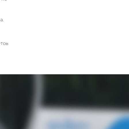
а.
етов