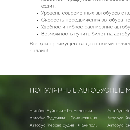
ездит.
Уровень современных автобусов стал
Скорость передвижения автобуса по
Удобное и гибкое расписание автобу
Возможность купить билет на автобу
Все эти преимущества дают новый толчек
онлайн!
ПОПУЛЯРНЫЕ АВТОБУСНЫЕ 
Автобус Буйничи - Ратмировичи
Автобус Мо
Автобус Годутишки - Романовщина
Автобус Кв
Автобус Глебова рудня - Фаниполь
Автобус Го