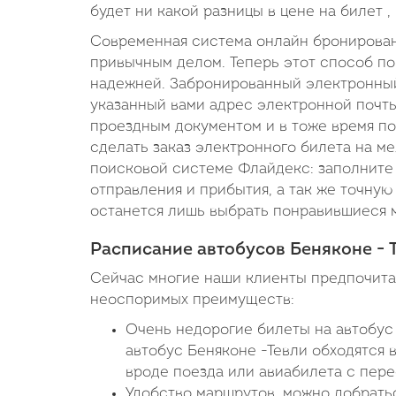
будет ни какой разницы в цене на билет ,
Современная система онлайн бронировани
привычным делом. Теперь этот способ по
надежней. Забронированный электронный
указанный вами адрес электронной почты 
проездным документом и в тоже время по
сделать заказ электронного билета на м
поисковой системе Флайдекс: заполните 
отправления и прибытия, а так же точную 
останется лишь выбрать понравившиеся м
Расписание автобусов Беняконе - 
Сейчас многие наши клиенты предпочитаю
неоспоримых преимуществ:
Очень недорогие билеты на автобус 
автобус Беняконе -Тевли обходятся 
вроде поезда или авиабилета с пере
Удобство маршрутов, можно добратьс