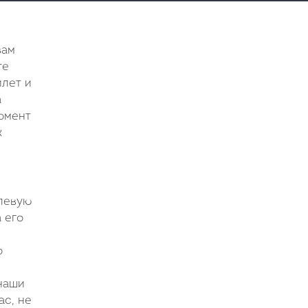
вам
те
илет и
а
момент
к
левую
 его
о
 наши
ас, не