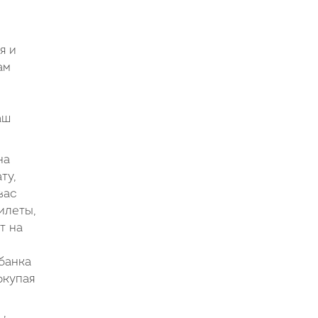
я и
ам
аш
на
ту,
вас
илеты,
т на
банка
окупая
 ,