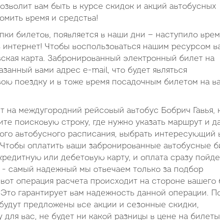
зволит вам быть в курсе скидок и акций автобусных
омить время и средства!
пки билетов, появляется в наши дни — наступило врем
 интернет! Чтобы воспользоваться нашим ресурсом в
вская карта. Забронированный электронный билет на
азанный вами адрес e-mail, что будет являться
вою поездку и в тоже время посадочным билетом на в
ет на междугородний рейсовый автобус Бобрич Гавья, 
ите поисковую строку, где нужно указать маршрут и да
ого автобусного расписания, выбрать интересующий 
. Чтобы оплатить ваши забронированные автобусные б
редитную или дебетовую карту, и оплата сразу пойде
в - самый надежный мы отвечаем только за подбор
 вот операция расчета происходит на стороне вашего 
. Это гарантирует вам надежность данной операции. П
 будут предложены все акции и сезонные скидки,
для вас, не будет ни какой разницы в цене на билеты