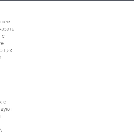
ашем
казать
 с
те
ующих
я
.
х с
твуют
я
А