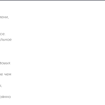
мени,
се.
альное
зовых
не чем
,
тоянно