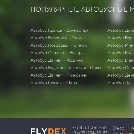
ПОПУЛЯРНЫЕ АВТОБУСНЫЕ 
Автобус Краков - Донкастер
Автобус Дом
Автобус Бобруйск - Птичь
Автобус Брес
Автобус Новосады - Клинск
Автобус Мин
Автобус Окназар - Бухара
Автобус Кали
Автобус Дачная - Жодино
Автобус Глеб
Автобус Буда-кошелевская - Солы
Автобус Сан
Автобус Дачная - Тимковичи
Автобус Деми
Автобус Горынь - Щара
Автобус Даш
+7 (812) 313-64-52
О нас
Но
+7 (495) 258-85-87