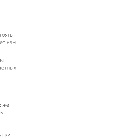
тоять
ет вам
ты
летных
к же
ть
упки