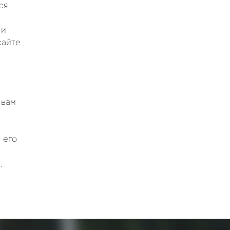
ся
 и
сайте
 вам
 его
,