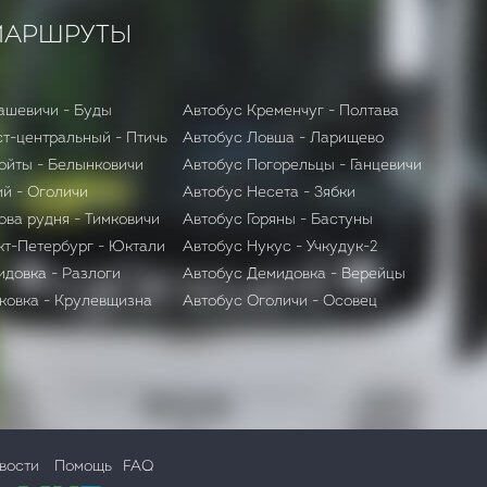
МАРШРУТЫ
ашевичи - Буды
Автобус Кременчуг - Полтава
т-центральный - Птичь
Автобус Ловша - Ларищево
ойты - Белынковичи
Автобус Погорельцы - Ганцевичи
й - Оголичи
Автобус Несета - Зябки
ова рудня - Тимковичи
Автобус Горяны - Бастуны
кт-Петербург - Юктали
Автобус Нукус - Учкудук-2
довка - Разлоги
Автобус Демидовка - Верейцы
ковка - Крулевщизна
Автобус Оголичи - Осовец
вости
Помощь
FAQ