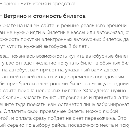
– сэкономить время и средства!
- Ветрино и стоимость билетов
можете на нашем сайте, в режиме реального времени.
ам не нужно идти в билетные кассы или автовокзал, с
зможность покупки электронных автобусных билетов да
нут купить нужный автобусный билет .
оезд, появилась возможность купить автобусные биле
 у вас отпадет желание покупать билет в обычных би
т на автобус, вам придет на указанный вами адрес
гарантией вашей оплаты и одновременно посадочным
тобы приобрести электронный билет на междугородний
а сайте поиска недорогих билетов "Флайдекс", нужно
бходимо указать пункт отправления и прибытия, а та
решите туда поехать, вам останется лишь забронирова
та. Оплатить свои проездные билеты можно любой
ой, и оплата сразу пойдет на счет перевозчика. Это
вый сервис по выбору рейса, посадочного места и пок