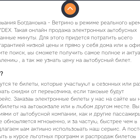
ования Богдановка - Ветрино в режиме реального вре
YDEX. Такая онлайн продажа электронных автобусных
итанные минуты. Для этого придется потратить всего
гарантией низкой цены и прямо у себя дома или в офи
ите поиск, вы сможете получить самое полное и акту
ению , а так же узнать цену на автобусный билет.
?
тся те билеты, которые участвуют в сезонных или ра
ать скидки от перевозчика, если таковые будут
рейс. Заказав электронные билеты у нас на сайте вы 
 билеты на автовокзале или в любом другом месте. Вы
ями от автобусной компании, как и другие пассажиры
 обновляется мгновенно, и за частую, быстрее чем в
лагаем вам активно использовать наш сервис. А пос
ть в курсе льготных программ и распродаж билетов