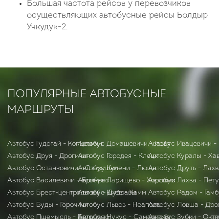
Большая частота рейсов у перевозчиков
осуществляющих автобусные рейсы Болдыр
Учкудук-2.
ПОПУЛЯРНЫЕ АВТОБУСНЫЕ
МАРШРУТЫ
Автобус Гудогай - Копцевичи
Автобус Домашевичи - Гавья
Автобус Ивацевичи -
Автобус Друя - Дрогичин
Автобус Городея - Клецк
Автобус Куралы - Ха
Автобус Останковичи - Старушки
Автобус Кулени - Люща
Автобус Друть - Лахв
Автобус Василевичи - Бринево
Автобус Ларищево - Хорошки
Автобус Лахва - Пет
Автобус Брест-центральный - Дубравы
Автобус Киев - Хамм
Автобус Радом - Гамб
Автобус Буды - Горочичи
Автобус Львов - Неаполь
Автобус Ловша - Дро
Автобус Пшемысль - Больцано
Автобус Нукус - Самарканд
Автобус Зубки - Окт