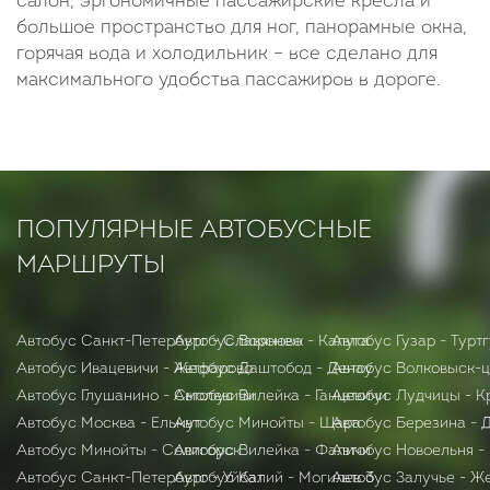
салон, эргономичные пассажирские кресла и
большое пространство для ног, панорамные окна,
горячая вода и холодильник – все сделано для
максимального удобства пассажиров в дороге.
ПОПУЛЯРНЫЕ АВТОБУСНЫЕ
МАРШРУТЫ
Автобус Санкт-Петербург - Славяново
Автобус Воронеж - Калуга
Автобус Гузар - Турт
Автобус Ивацевичи - Жефарово
Автобус Даштобод - Денау
Автобус Волковыск-ц
Автобус Глушанино - Смолевичи
Автобус Вилейка - Ганцевичи
Автобус Лудчицы - 
Автобус Москва - Ельмут
Автобус Минойты - Щара
Автобус Березина - 
Автобус Минойты - Солигорск
Автобус Вилейка - Фаличи
Автобус Новоельня -
Автобус Санкт-Петербург - Уйбат
Автобус Калий - Могилев 3
Автобус Залучье - Ж