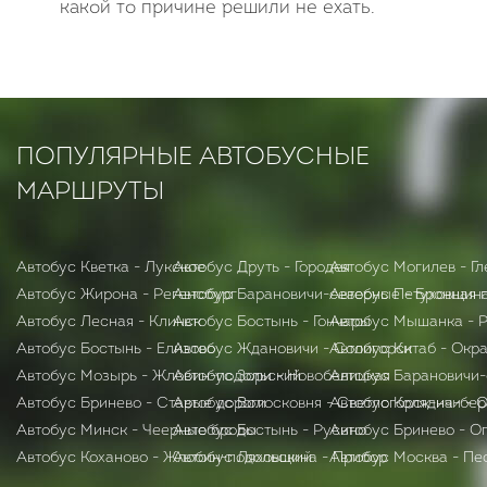
какой то причине решили не ехать.
ПОПУЛЯРНЫЕ АВТОБУСНЫЕ
МАРШРУТЫ
Автобус Кветка - Лукское
Автобус Друть - Городея
Автобус Могилев - Гл
Автобус Жирона - Регенсбург
Автобус Барановичи-северные - Бронная 
Автобус Петуховщина
Автобус Лесная - Клинск
Автобус Бостынь - Гончары
Автобус Мышанка - 
Автобус Бостынь - Елизово
Автобус Ждановичи - Солигорск
Автобус Китаб - Окр
Автобус Мозырь - Жлобин-подольский
Автобус Зори - Новобелицкая
Автобус Барановичи-
Автобус Бринево - Старые дороги
Автобус Волосковня - Светлогорск-на-бе
Автобус Колядичи - 
Автобус Минск - Чеерные броды
Автобус Бостынь - Русино
Автобус Бринево - О
Автобус Коханово - Жлобин-подольский
Автобус Ляховщина - Прибор
Автобус Москва - Пе