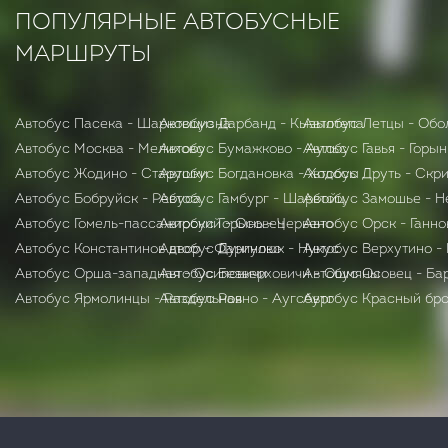
ПОПУЛЯРНЫЕ АВТОБУСНЫЕ
МАРШРУТЫ
Автобус Пасека - Шарковщизна
Автобус Дарбанд - Кызылтепа
Автобус Летцы - Обо
Автобус Москва - Мелихово
Автобус Бумажково - Аульс
Автобус Гавья - Горын
Автобус Жодино - Старушки
Автобус Богдановка - Ходосы
Автобус Друть - Скр
Автобус Бобруйск - Ребуса
Автобус Гамбург - Шарбойц
Автобус Замошье - Н
Автобус Гомель-пассажирский - Осовец
Автобус Горынь - Червено
Автобус Орск - Ганно
Автобус Константинов двор - Фариново
Автобус Дунгулюк - Нукус
Автобус Верхутино -
Автобус Орша-западная - Осиповичи
Автобус Безверховичи - Ошмяны
Автобус Осовец - Ба
Автобус Ярмолинцы - Раздельная
Автобус Ровно - Аугсбург
Автобус Красный бро