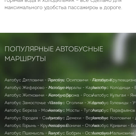
горячая вода и холодильник – все сделано для
максимального удобства пассажиров в дороге.
ПОПУЛЯРНЫЕ АВТОБУСНЫЕ
МАРШРУТЫ
Автобус Дятловичи - Припять
Автобус Осиповичи - Полеваче
Автобус Крулевщизн
Автобус Жефарово - Молодечно
Автобус Куралы - Каракатта
Автобус Колодищи - 
Автобус Житковичи - Коммунары
Автобус Брожа - Рось
Автобус Кульгаи - Я
Автобус Замосточье - Лахва
Автобус Оголичи - Жодино
Автобус Голевицы - У
Автобус Бepeзa - Можеевка
Автобус Мосты - Туголица
Автобус Парафьянов
Автобус Городея - Сверково
Автобус Демехи - Веремейки
Автобус Козловичи -
Автобус Горынь - Крулевщизна
Автобус Воничи - Оточка
Автобус Кривичи - Б
Автобус Пшемысль - Генуя
Автобус Бобрич - Останковичи
Автобус Мальковичи 