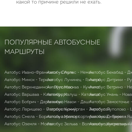
какой то причине решили не ехать.
ПОПУЛЯРНЫЕ АВТОБУСНЫЕ
МАРШРУТЫ
Автобус Ивано-Франковск - Ополе
Автобус Аульс - Неман
Автобус Бекабад - Д
Автобус Минск - Терюха
Автобус Лунинец - Гончары
Автобус Дитрики - Р
Автобус Верхнедвинск - Луполово
Автобус Москва - Куклино
Автобус Ветрино - Н
Автобус Варшава - Клагенфурт
Автобус Калуш - Катовице
Автобус Умань - Нов
Автобус Бобрич - Дараганово
Автобус Навои - Дашт
Автобус Замосточье 
Автобус Ларищево - Старосельский
Автобус Кумкурган - Зирабулак
Автобус Луполово -
Автобус Смела - Борисполь аэропорт
Автобус Минск сортировочный - Бepeзa
Автобус Дитрики - Я
Автобус Оземля - Мосты
Автобус Зельва - Волковыск-центральный
Автобус Куюмазар - 