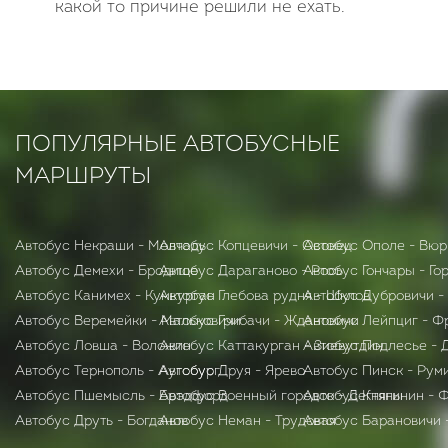
какой то причине решили не ехать.
ПОПУЛЯРНЫЕ АВТОБУСНЫЕ
МАРШРУТЫ
Автобус Некраши - Молчадь
Автобус Копцевичи - Осовец
Автобус Ополе - Вюр
Автобус Демехи - Бродище
Автобус Дараганово - Рось
Автобус Гончары - Го
Автобус Канимех - Кумкурган
Автобус Глебова рудня - Шклов
Автобус Дубровичи -
Автобус Веремейки - Мальковичи
Автобус Грибачи - Ждановичи
Автобус Лейпциг - 
Автобус Ловша - Воложин
Автобус Каттакурган - Зиевутдин
Автобус Подлесье - 
Автобус Тернополь - Аугсбург
Автобус Друя - Ярево
Автобус Пинск - Рум
Автобус Пшемысль - Брэдфорд
Автобус Военный городок - Дегтяны
Автобус Княгинин - 
Автобус Друть - Богданов
Автобус Неман - Трудовая
Автобус Барановичи 