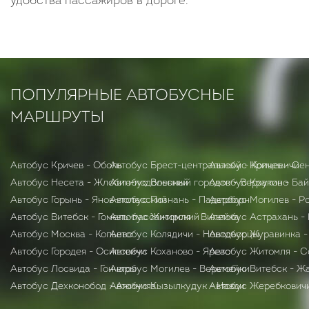
удобства пассажиров в дороге.
ПОПУЛЯРНЫЕ АВТОБУСНЫЕ
МАРШРУТЫ
Автобус Кричев - Оболь
Автобус Брест-центральный - Копцевичи
Автобус Кричев - Се
Автобус Несета - Жлобин-подольский
Автобус Военный городок - Верхутино
Автобус Краков - Ба
Автобус Горынь - Янов-полесский
Автобус Познань - Падерборн
Автобус Могилев - Р
Автобус Витебск - Гомель-пассажирский
Автобус Житомля - Вилейка
Автобус Астрахань -
Автобус Москва - Копьево
Автобус Колядичи - Новодворцы
Автобус Журавинка 
Автобус Городея - Осиповичи
Автобус Коханово - Ярево
Автобус Житомля - 
Автобус Лосвида - Гончары
Автобус Могилев - Веремейки
Автобус Витебск - Ж
Автобус Дехконобод - Ажинияз
Автобус Кызылкудук - Навои
Автобус Жеребкович