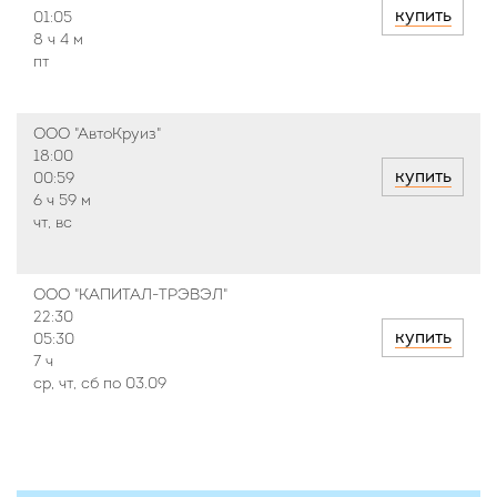
купить
01:05
8 ч
4 м
пт
ООО "АвтоКруиз"
18:00
купить
00:59
6 ч
59 м
чт, вс
ООО "КАПИТАЛ-ТРЭВЭЛ"
22:30
купить
05:30
7 ч
ср, чт, сб по 03.09