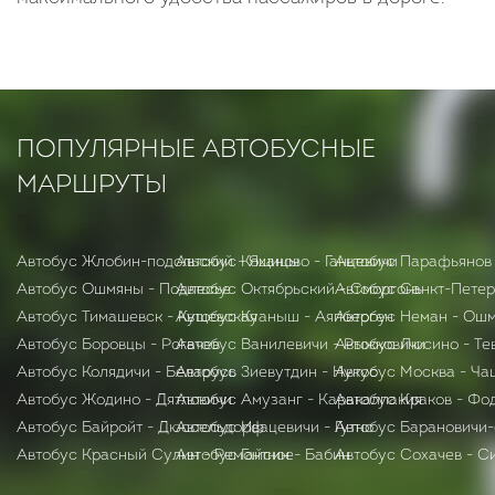
ПОПУЛЯРНЫЕ АВТОБУСНЫЕ
МАРШРУТЫ
Автобус Жлобин-подольский - Ящицы
Автобус Коханово - Ганцевичи
Автобус Парафьянов
Автобус Ошмяны - Подлесье
Автобус Октябрьский - Сморгонь
Автобус Санкт-Петер
Автобус Тимашевск - Кущевская
Автобус Куаныш - Аяпберген
Автобус Неман - Ош
Автобус Боровцы - Рогачев
Автобус Ванилевичи - Рыжковичи
Автобус Люсино - Те
Автобус Колядичи - Беларусь
Автобус Зиевутдин - Нукус
Автобус Москва - Ча
Автобус Жодино - Дятловичи
Автобус Амузанг - Каракалпакия
Автобус Краков - Фо
Автобус Байройт - Дюссельдорф
Автобус Ивацевичи - Гутно
Автобус Барановичи-
Автобус Красный Сулин - Ремонтное
Автобус Гайсин - Бабин
Автобус Сохачев - С