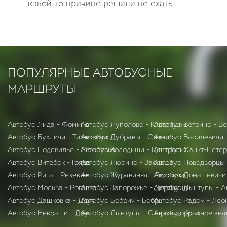
какой то причине решили не ехать.
ПОПУЛЯРНЫЕ АВТОБУСНЫЕ
МАРШРУТЫ
Автобус Лида - Фомино
Автобус Луполово - Юратишки
Автобус Ветрино - В
Автобус Бухличи - Тимковичи
Автобус Дубравы - Слоним
Автобус Василевичи 
Автобус Подсвилье - Можеевка
Автобус Колодищи - Центролит
Автобус Санкт-Петер
Автобус Витебск - Гряда
Автобус Люсино - Заольша
Автобус Новодворцы 
Автобус Рига - Резекне
Автобус Журавинка - Горочичи
Автобус Домашевичи
Автобус Москва - Рогавка
Автобус Запорожье - Дортмунд
Автобус Лынтупы - А
Автобус Дашковка - Друя
Автобус Бобрич - Бобр
Автобус Радом - Лео
Автобус Некраши - Друя
Автобус Лынтупы - Старые дороги
Автобус Красное зна