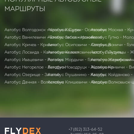
МАРШРУТЫ
Автобус Волгодонск - Красный Сулин
Автобус Кацуры - Осиповичи
Автобус Москва - К
Автобус Ванилевичи - Гомель-пассажирский
Автобус Зябки - Новоельня
Автобус Гутно - Мол
Автобус Кричев - Кривичи
Автобус Осиповичи - Озерница
Автобус Воничи - Го
Автобус Лосвида - Калинковичи вост
Автобус Калинковичи вост - Лынтупы
Автобус Лудчицы - 
Автобус Ивацевичи - Рогачев
Автобус Мордычи - Гомель-пассажирский
Автобус Жеребковичи
Автобус Негорелое - Вендриж
Автобус Новодруцк - Ждановичи
Автобус Кривичи - В
Автобус Озерище - Загатье
Автобус Глушанино - Кацуры
Автобус Койданово -
Автобус Дачная - Волосковня
Автобус Клишевичи - Федюки
Автобус Волковыск-ц
+7 (812) 313-64-52