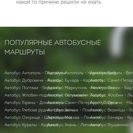
какой то причине решили не ехать.
ПОПУЛЯРНЫЕ АВТОБУСНЫЕ
МАРШРУТЫ
Автобус Антополь - Подсвилье
Автобус Антополь - Черноземовка
Автобус Бобрич - Ве
Автобус Дубровичи - Ящицы
Автобус Бухара - Каракатта
Автобус Санкт-Петер
Автобус Полтава - Бердянск
Автобус Мариуполь - Мелитополь
Автобус Эссен - Бад
Автобус Жлобин-подольский - Климовичи
Автобус Богушевск - Тощица
Автобус Жлобин - Л
Автобус Горяны - Домашевичи
Автобус Санкт-Петербург - Порхов
Автобус Орсичи - Ма
Автобус Глебова рудня - Шаловичи
Автобус Зельва - Повстынь
Автобус Верейцы - Г
Автобус Озерище - Шарковщизна
Автобус Москва - Паникля
Автобус Гончары - Ку
Автобус Куралы - Кырккыз
Автобус Умань - Липняжка
Автобус Глушанино -