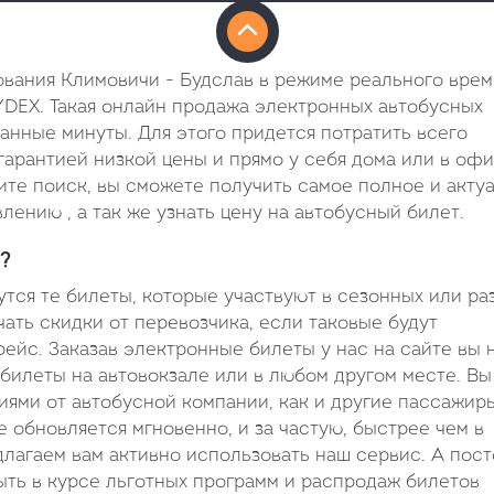
ования Климовичи - Будслав в режиме реального врем
YDEX. Такая онлайн продажа электронных автобусных
итанные минуты. Для этого придется потратить всего
гарантией низкой цены и прямо у себя дома или в офи
ите поиск, вы сможете получить самое полное и акту
ению , а так же узнать цену на автобусный билет.
?
ся те билеты, которые участвуют в сезонных или ра
ать скидки от перевозчика, если таковые будут
рейс. Заказав электронные билеты у нас на сайте вы 
 билеты на автовокзале или в любом другом месте. Вы
ями от автобусной компании, как и другие пассажиры
 обновляется мгновенно, и за частую, быстрее чем в
лагаем вам активно использовать наш сервис. А пос
ть в курсе льготных программ и распродаж билетов