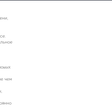
ени,
се.
альное
зовых
не чем
,
тоянно