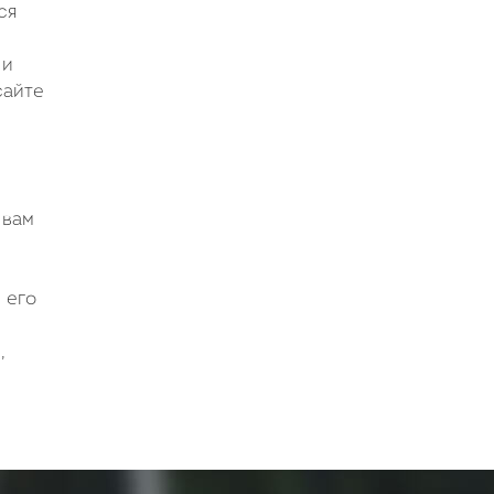
ся
 и
сайте
 вам
 его
,