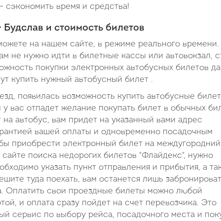
– сэкономить время и средства!
 Будслав и стоимость билетов
можете на нашем сайте, в режиме реального времени.
ам не нужно идти в билетные кассы или автовокзал, с
зможность покупки электронных автобусных билетов да
нут купить нужный автобусный билет .
оезд, появилась возможность купить автобусные биле
 у вас отпадет желание покупать билет в обычных би
т на автобус, вам придет на указанный вами адрес
гарантией вашей оплаты и одновременно посадочным
тобы приобрести электронный билет на междугородний
 сайте поиска недорогих билетов "Флайдекс", нужно
бходимо указать пункт отправления и прибытия, а та
решите туда поехать, вам останется лишь забронирова
та. Оплатить свои проездные билеты можно любой
ой, и оплата сразу пойдет на счет перевозчика. Это
вый сервис по выбору рейса, посадочного места и пок