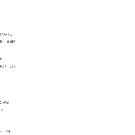
тоять
ет вам
ты
летных
к же
ть
упки