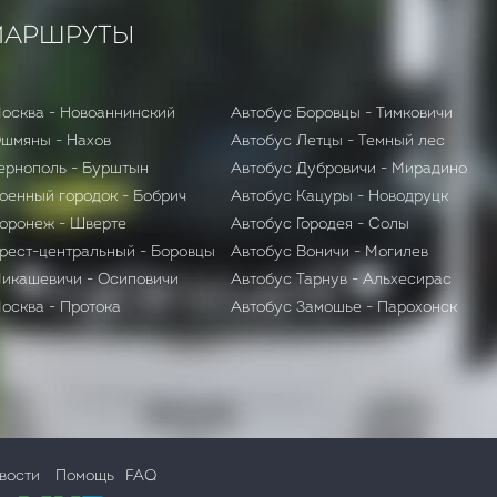
МАРШРУТЫ
осква - Новоаннинский
Автобус Боровцы - Тимковичи
Ошмяны - Нахов
Автобус Летцы - Темный лес
ернополь - Бурштын
Автобус Дубровичи - Мирадино
оенный городок - Бобрич
Автобус Кацуры - Новодруцк
оронеж - Шверте
Автобус Городея - Солы
рест-центральный - Боровцы
Автобус Воничи - Могилев
икашевичи - Осиповичи
Автобус Тарнув - Альхесирас
осква - Протока
Автобус Замошье - Парохонск
вости
Помощь
FAQ