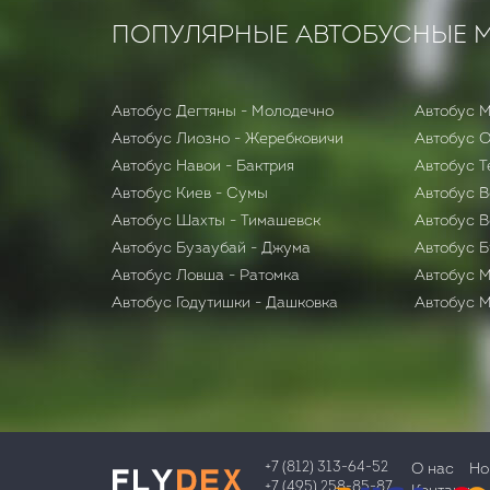
ПОПУЛЯРНЫЕ АВТОБУСНЫЕ 
Автобус Дегтяны - Молодечно
Автобус М
Автобус Лиозно - Жеребковичи
Автобус 
Автобус Навои - Бактрия
Автобус Т
Автобус Киев - Сумы
Автобус В
Автобус Шахты - Тимашевск
Автобус В
Автобус Бузаубай - Джума
Автобус Б
Автобус Ловша - Ратомка
Автобус М
Автобус Годутишки - Дашковка
Автобус М
+7 (812) 313-64-52
О нас
Но
+7 (495) 258-85-87