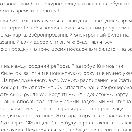
зволит вам быть в курсе скидок и акций автобусных
омить время и средства!
пки билетов, появляется в наши дни — наступило врем
 интернет! Чтобы воспользоваться нашим ресурсом в
вская карта. Забронированный электронный билет на
азанный вами адрес e-mail, что будет являться
вою поездку и в тоже время посадочным билетом на в
ет на междугородний рейсовый автобус Климовичи
 билетов, заполните поисковую строку, где нужно ука
. Из предложенного автобусного расписания, выбрать
 совершить оплату. Чтобы оплатить ваши заброниров
ать свою рублевую кредитную или дебетовую карту, 
а. Такой способ расчетов - самый надежный мы отвеча
зервацию мест, а вот операция расчета происходит н
реводятся перевозчику. Это гарантирует вам надежнос
бус через "Флайдекс", вам будут предложены все акц
возчика. Поэтому для вас, не будет ни какой разниц