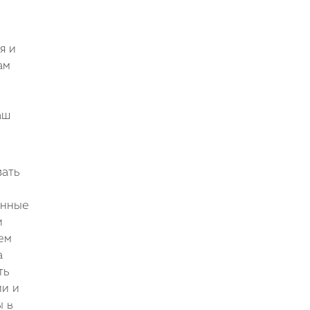
я и
ам
аш
зать
анные
и
ем
а
ть
ии и
ы в