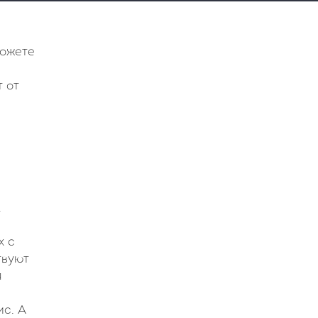
можете
т от
.
х с
твуют
я
ис. А