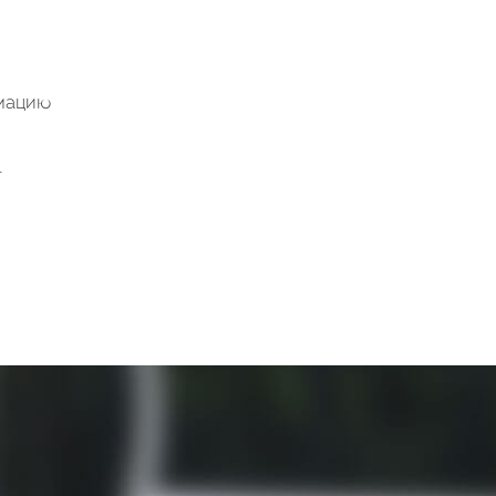
мацию
.