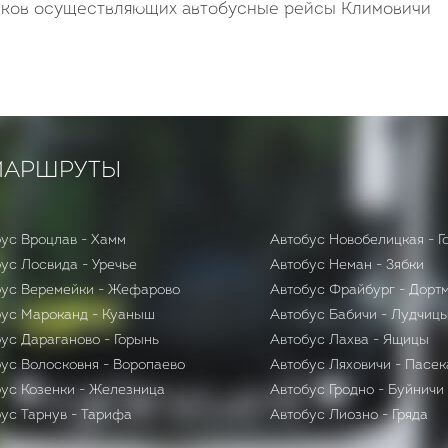
чиков осуществляющих автобусные рейсы Климовичи
МАРШРУТЫ
ус Вроцлав - Хамм
Автобус Новобелицкая - Г
ус Лосвида - Уречье
Автобус Неман - Зябки
бус Веремейки - Жефарово
Автобус Фрайбург - Дорт
бус Мароканд - Куаныш
Автобус Бабичи - Лудчиц
ус Дараганово - Горынь
Автобус Лахва - Ящицы
ус Волосковня - Воропаево
Автобус Ляховичи - Пасек
ус Козенки - Железница
Автобус Гродно - Буйничи
ус Тарнув - Тарифа
Автобус Лиозно - Гряда