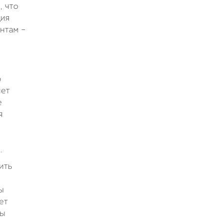
, что
ция
нтам –
о
лет
е
я
.
ить
ы
ет
вы