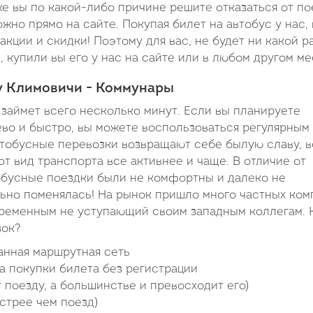
е вы по какой-либо причине решите отказаться от по
жно прямо на сайте. Покупая билет на автобус у нас,
кции и скидки! Поэтому для вас, не будет ни какой р
 купили вы его у нас на сайте или в любом другом ме
у Климовичи - Коммунары
 займет всего несколько минут. Если вы планируете
ево и быстро, вы можете воспользоваться регулярным
втобусные перевозки возвращают себе былую славу, в
т вид транспорта все активнее и чаще. В отличие от
обусные поездки были не комфортны и далеко не
льно поменялась! На рынок пришло много частных ком
временным не уступающий своим западным коллегам. 
зок?
анная маршрутная сеть
а покупки билета без регистрации
 поезду, а большинстве и превосходит его)
стрее чем поезд)