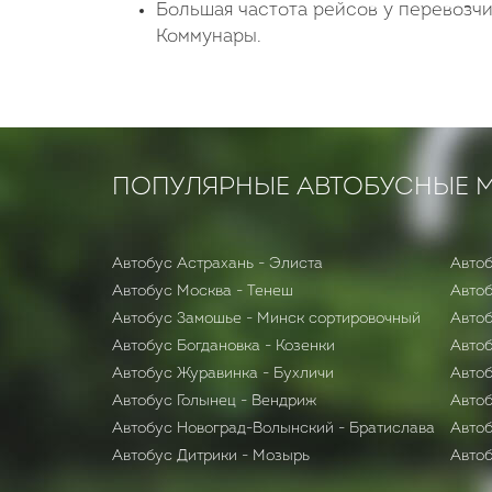
Большая частота рейсов у перевоз
Коммунары.
ПОПУЛЯРНЫЕ АВТОБУСНЫЕ 
Автобус Астрахань - Элиста
Автоб
Автобус Москва - Тенеш
Автоб
Автобус Замошье - Минск сортировочный
Авто
Автобус Богдановка - Козенки
Авто
Автобус Журавинка - Бухличи
Автоб
Автобус Голынец - Вендриж
Автоб
Автобус Новоград-Волынский - Братислава
Автоб
Автобус Дитрики - Мозырь
Автоб