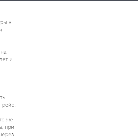
ары в
й
 на
лет и
ть
 рейс.
те же
в, при
через