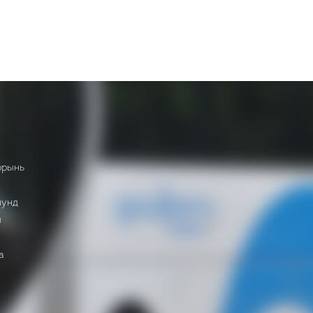
орынь
мунд
ы
а