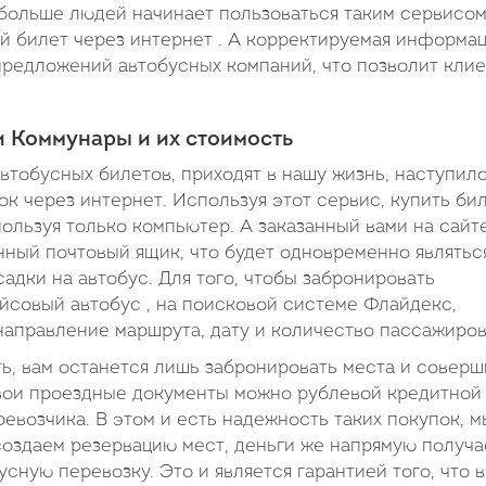
 больше людей начинает пользоваться таким сервисом
й билет через интернет . А корректируемая информа
 предложений автобусных компаний, что позволит клие
 Коммунары и их стоимость
втобусных билетов, приходят в нашу жизнь, наступил
к через интернет. Используя этот сервис, купить би
пользуя только компьютер. А заказанный вами на сайт
онный почтовый ящик, что будет одновременно являтьс
адки на автобус. Для того, чтобы забронировать
йсовый автобус , на поисковой системе Флайдекс,
 направление маршрута, дату и количество пассажиров
ть, вам останется лишь забронировать места и соверш
свои проездные документы можно рублевой кредитной
ревозчика. В этом и есть надежность таких покупок, м
создаем резервацию мест, деньги же напрямую получа
сную перевозку. Это и является гарантией того, что 