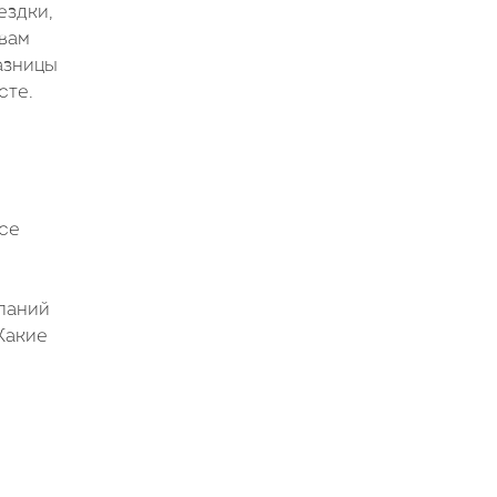
ездки,
 вам
азницы
сте.
се
паний
Какие