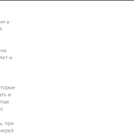
чи в
й
 на
лет и
оторые
ть и
упая
 с
в, при
через