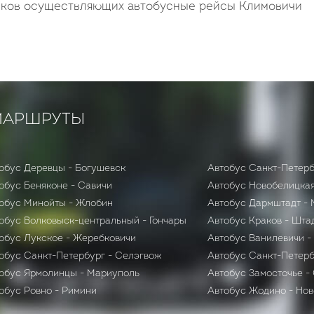
чиков осуществляющих автобусные рейсы Климовичи
МАРШРУТЫ
обус Деревцы - Богушевск
Автобус Санкт-Петерб
Автобус Беняконе - Савичи
Автобус Новобелицкая
обус Минойты - Жлобин
Автобус Дармштадт -
обус Волковыск-центральный - Гончары
Автобус Краков - Шт
обус Лукское - Жеребковичи
Автобус Ванилевичи 
обус Санкт-Петербург - Селэгвож
Автобус Санкт-Петерб
обус Ярмолинцы - Мариуполь
Автобус Замосточье -
обус Ровно - Римини
Автобус Жодино - Нов