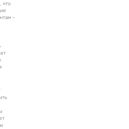
, что
ция
нтам –
о
лет
е
я
.
ить
ы
ет
вы