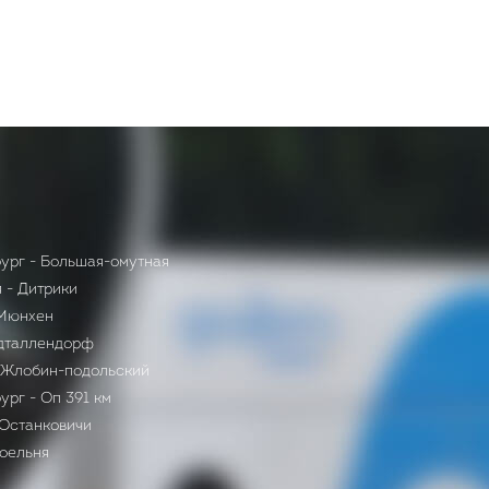
ург - Большая-омутная
 - Дитрики
 Мюнхен
адталлендорф
- Жлобин-подольский
ург - Оп 391 км
 Останковичи
оельня