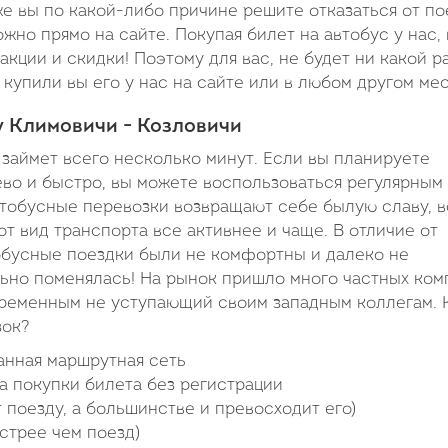
е вы по какой-либо причине решите отказаться от по
жно прямо на сайте. Покупая билет на автобус у нас,
кции и скидки! Поэтому для вас, не будет ни какой р
 купили вы его у нас на сайте или в любом другом мес
у Климовичи - Козловичи
 займет всего несколько минут. Если вы планируете
ево и быстро, вы можете воспользоваться регулярным
втобусные перевозки возвращают себе былую славу, в
т вид транспорта все активнее и чаще. В отличие от
обусные поездки были не комфортны и далеко не
льно поменялась! На рынок пришло много частных ком
временным не уступающий своим западным коллегам. 
зок?
анная маршрутная сеть
а покупки билета без регистрации
 поезду, а большинстве и превосходит его)
стрее чем поезд)