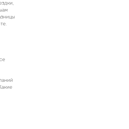
ездки,
 вам
азницы
те.
се
паний
Какие