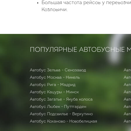
Большая частота рейсов у перевоз
Козловичи.
ПОПУЛЯРНЫЕ АВТОБУСНЫЕ 
Автобус Зельва - Сенозавод
Авт
Автобус Москва - Никель
Автобус Рига - Мадрид
Авт
Автобус Кацуры - Минск
Авт
Автобус Загатье - Якуба колоса
Авт
Автобус Любек - Путтгарден
Авт
Автобус Подсвилье - Верхутино
Авт
Автобус Коханово - Новобелицкая
Авт