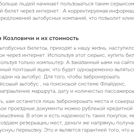
 больше людей начинает пользоваться таким сервисом
й билет через интернет . А корректируемая информа
 предложений автобусных компаний, что позволит клие
 Козловичи и их стоимость
втобусных билетов, приходят в нашу жизнь, наступил
к через интернет. Используя этот сервис, купить би
пользуя только компьютер. А заказанный вами на сайт
онный почтовый ящик, что будет одновременно являтьс
адки на автобус. Для того, чтобы забронировать
йсовый автобус , на поисковой системе Флайдекс,
 направление маршрута, дату и количество пассажиров
ть, вам останется лишь забронировать места и соверш
свои проездные документы можно рублевой кредитной
ревозчика. В этом и есть надежность таких покупок, м
создаем резервацию мест, деньги же напрямую получа
сную перевозку. Это и является гарантией того, что 