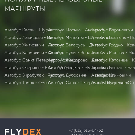
МАРШРУТЫ
Автобус Касан - Шурчи
Автобус Москва - Аксариха
Автобус Барановичи 
Автобус Ларищево - Пинск
Автобус Минойты - Шумилино
Автобус Бостынь - Н
Автобус Житковичи - Люсино
Автобус Беларусь - Дитрики
Автобус Гродно - Кр
Автобус Климовичи - Фомино
Автобус Буды - Вендриж
Автобус Москва - М
Автобус Санкт-Петербург - Урамец
Автобус Жефарово - Демехи
Автобус Катовице - 
Автобус Озерище - Красный брод
Автобус Несета - Муляровка
Автобус Бостан - Ба
Автобус Зирабулак - Туртгуль
Автобус Дубровичи - Новодворцы
Автобус Климовичи -
Автобус Томск - Омск
Автобус Санкт-Петербург - Поросозеро
Автобус Бepeзa - Ст
+7 (812) 313-64-52