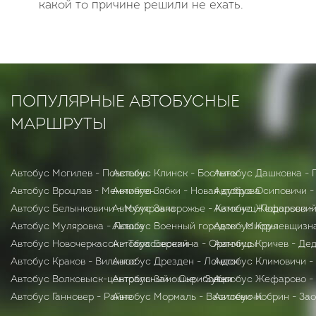
какой то причине решили не ехать.
ПОПУЛЯРНЫЕ АВТОБУСНЫЕ
МАРШРУТЫ
Автобус Могилев - Повстынь
Автобус Клинск - Бостынь
Автобус Дашковка - 
Автобус Вроцлав - Мемминген
Автобус Зябки - Новая дуброва
Автобус Осиповичи -
Автобус Белынковичи - Муляровка
Автобус Запорожье - Каменец-Подольски
Автобус Жефарово -
Автобус Муляровка - Ловша
Автобус Военный городок - Миоры
Автобус Крулевщизна
Автобус Новочеркасск - Тарасовский
Автобус Березина - Оранчицы
Автобус Кричев - Де
Автобус Краков - Вильнюс
Автобус Дрезден - Лондон
Автобус Климовичи -
Автобус Волковыск-центральный - Скрибовцы
Автобус Замошье - Зубки
Автобус Жефарово -
Автобус Ганновер - Райне
Автобус Мормаль - Василевичи
Автобус Кобрин - За