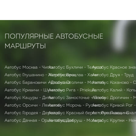
ПОПУЛЯРНЫЕ АВТОБУСНЫЕ
МАРШРУТЫ
Автобус Москва - Чипсы
Автобус Бухличи - Телуша
Автобус Красное зна
Автобус Глушанино - Жеребковичи
Автобус Вроцлав - Хамм
Автобус Друя - Труд
Автобус Барановичи - Дашковка
Автобус Оголичи - Могилев
Автобус Коханово - 
Автобус Кривичи - Шумилино
Автобус Рига - Priekule
Автобус Калий - Коп
Автобус Кацуры - Дитва
Автобус Замосточье - Ловча
Автобус Дрогичин - 
Автобус Орсичи - Ляховичи
Автобус Морочь - Русино
Автобус Кривой Рог 
Автобус Городея - Деревцы
Автобус Красный берег - Романовщина
Автобус Львов - Ска
Автобус Дачная - Орша-западная
Автобус Добруш - Мозырь
Автобус Крупки - Не