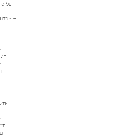
то бы
нтам –
о
лет
е
я
.
ить
ы
ет
вы