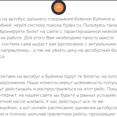
 на автобус дальнего следования Козенки Буйничи в
бней, через систему поиска flydex.ru. Пользуясь тако
 бронируйте билет на сайте с гарантированной низкой
на работе. Для этого Вам необходимо просто ввести
, система сама выдаст вам расписание с актуальными
направлению , а так же узнать цену на автобусный би
са.
тами на автобус в Буйничи будут те билеты, на кот
едложения. Наши клиенты имеют возможность получа
ут действовать и распространяться на этот рейс. Пок
тернет, на нашем сайте вы будете в равных условиях
етной кассе вокзала. У нас действуют все те же
возчик, а вот онлайн расписание движения автобусо
ым и полным, включая транзитные рейсы, проходящие 