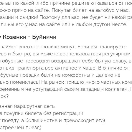
е вы по какой-либо причине решите отказаться от по
жно прямо на сайте. Покупая билет на автобус у нас,
кции и скидки! Поэтому для вас, не будет ни какой р
ли вы его у нас на сайте или в любом другом месте.
 Козенки - Буйничи
 займет всего несколько минут. Если вы планируете
ево и быстро, вы можете воспользоваться регулярным
втобусные перевозки возвращают себе былую славу, в
т вид транспорта все активнее и чаще. В отличие от
обусные поездки были не комфортны и далеко не
льно поменялась! На рынок пришло много частных ком
временным не уступающий своим западным коллегам. 
зок?
анная маршрутная сеть
а покупки билета без регистрации
 поезду, а большинстве и превосходит его)
стрее чем поезд)