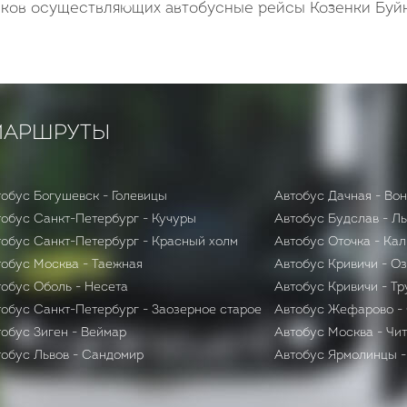
иков осуществляющих автобусные рейсы Козенки Буй
МАРШРУТЫ
тобус Богушевск - Голевицы
Автобус Дачная - Во
тобус Санкт-Петербург - Кучуры
Автобус Будслав - Л
тобус Санкт-Петербург - Красный холм
Автобус Оточка - Кал
тобус Москва - Таежная
Автобус Кривичи - О
тобус Оболь - Несета
Автобус Кривичи - Тр
тобус Санкт-Петербург - Заозерное старое
Автобус Жефарово - 
обус Зиген - Веймар
Автобус Москва - Чи
тобус Львов - Сандомир
Автобус Ярмолинцы -