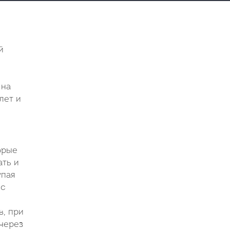
й
 на
лет и
орые
ть и
упая
 с
в, при
через