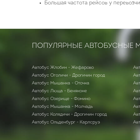
Большая частота рейсов у перевозч
ПОПУЛЯРНЫЕ АВТОБУСНЫЕ 
Автобус Жлобин - Жефарово
Ав
Автобус Оголичи - Дрогичин город
Ав
Автобус Мышанка - Оточка
Ав
Автобус Люща - Беняконе
Ав
Автобус Озерище - Фомино
Ав
Автобус Мышанка - Молчадь
Ав
Автобус Колядичи - Дрогичин город
Авт
Автобус Ольденбург - Карлсруэ
Ав