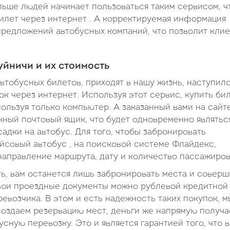
ольше людей начинает пользоваться таким сервисом, ч
илет через интернет . А корректируемая информация
 предложений автобусных компаний, что позволит клие
уйничи и их стоимость
втобусных билетов, приходят в нашу жизнь, наступил
к через интернет. Используя этот сервис, купить би
пользуя только компьютер. А заказанный вами на сайт
онный почтовый ящик, что будет одновременно являтьс
адки на автобус. Для того, чтобы забронировать
йсовый автобус , на поисковой системе Флайдекс,
 направление маршрута, дату и количество пассажиров
ть, вам останется лишь забронировать места и соверш
свои проездные документы можно рублевой кредитной
ревозчика. В этом и есть надежность таких покупок, м
создаем резервацию мест, деньги же напрямую получа
сную перевозку. Это и является гарантией того, что 