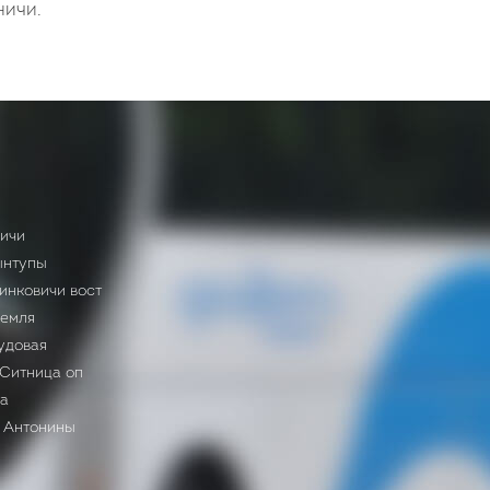
ничи.
ничи
ынтупы
инковичи вост
земля
удовая
Ситница оп
та
 Антонины