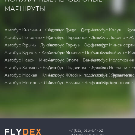
МАРШРУТЫ
Автобус Княгинин - Федюки
Автобус Гряда - Дитрики
Автобус Калуш - Кра
Автобус Погодино - Русино
Автобус Парохонск - Зори
Автобус Люсино - Ж
Автобус Горынь - Лукское
Автобус Тарнув - Оффенбург
Автобус Минск сорти
Автобус Куралы - Каракалпакия
Автобус Москва - Похвистнево
Автобус Бойсун - Ми
Автобус Навои - Мискин
Автобус Ополе - Венеция
Автобус Молотковичи
Автобус Харьков - Быдгощ
Автобус Подсвилье - Дачная
Автобус Некраши - Е
Автобус Москва - Климов
Автобус Жлобин-подольский - Янов-полес
Автобус Журавинка -
Автобус Могилев - Люща
Автобус Бычиха - Чеерные броды
Автобус Тернополь -
+7 (812) 313-64-52