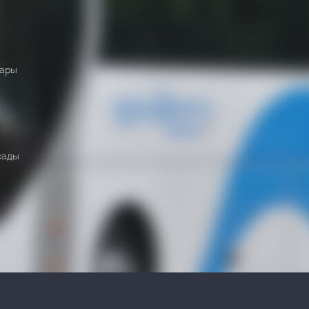
нары
сады