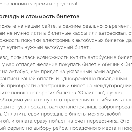
– сэкономить время и средства!
олчадь и стоимость билетов
можете на нашем сайте, в режиме реального времени.
ам не нужно идти в билетные кассы или автовокзал, с
зможность покупки электронных автобусных билетов да
нут купить нужный автобусный билет .
оезд, появилась возможность купить автобусные биле
 у вас отпадет желание покупать билет в обычных би
т на автобус, вам придет на указанный вами адрес
гарантией вашей оплаты и одновременно посадочным
тобы приобрести электронный билет на междугородний
айте поиска недорогих билетов "Флайдекс", нужно
бходимо указать пункт отправления и прибытия, а та
решите туда поехать, вам останется лишь забронирова
та. Оплатить свои проездные билеты можно любой
ой, и оплата сразу пойдет на счет перевозчика. Это
вый сервис по выбору рейса, посадочного места и пок