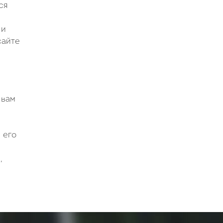
ся
 и
сайте
 вам
 его
,