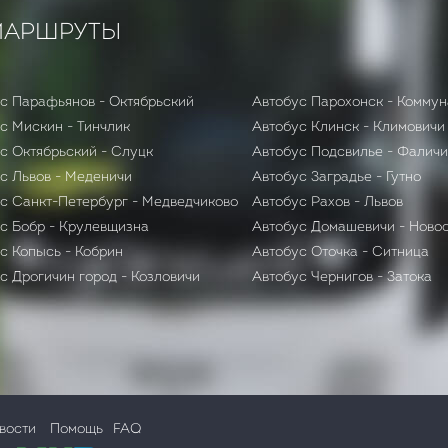
МАРШРУТЫ
с Парафьянов - Октябрьский
Автобус Парохонск - Комму
с Мискин - Тинчлик
Автобус Клинск - Климовичи
с Октябрьский - Слуцк
Автобус Подсвилье - Фаличи
с Львов - Меденичи
Автобус Заградье - Гутно
с Санкт-Петербург - Медведчиково
Автобус Рахов - Львов
с Бобр - Крулевщизна
Автобус Домашевичи - Ново
с Копысь - Кобрин
Автобус Оточка - Ситница
с Дрогичин город - Козловичи
Автобус Чернигов - Затока
вости
Помощь
FAQ