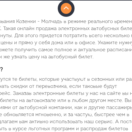
ования Козенки - Молчадь в режиме реального времен
. Такая онлайн продажа электронных автобусных биле
инуты. Для этого придется потратить всего несколько
 цены и прямо у себя дома или в офисе. Укажите нуж
можете получить самое полное и актуальное расписан
к же узнать цену на автобусный билет.
?
тся те билеты, которые участвуют в сезонных или р
ать скидки от перевозчика, если таковые будут
рейс. Заказав электронные билеты у нас на сайте вы 
 билеты на автовокзале или в любом другом месте. Вы
ями от автобусной компании, как и другие пассажиры
 обновляется мгновенно, и за частую, быстрее чем в
лагаем вам активно использовать наш сервис. А пос
ть в курсе льготных программ и распродаж билетов