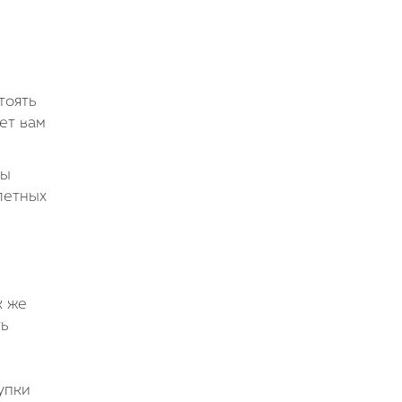
тоять
ет вам
ты
летных
к же
ть
упки