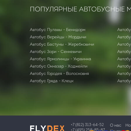
ПОПУЛЯРНЫЕ АВТОБУСНЫЕ 
Автобус Пулавы - Бенидорм
Автобу
Автобус Верейцы - Мордычи
Автобу
Автобус Бастуны - Жеребковичи
Автобу
Автобус Зори - Сенкевичи
Автобу
Автобус Ярмолинцы - Украинка
Автобу
Автобус Окназар - Ходжейли
Автобу
Автобус Городея - Волосковня
Автобу
Автобус Гряда - Клецк
Автобу
+7 (812) 313-64-52
О нас
Но
+7 (495) 258-85-87