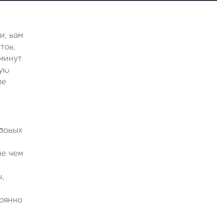
и, вам
тов,
 минут
ную
ие
азовых
не чем
,
тоянно