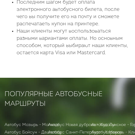
Последним шагом будет оплата
электронного автобусного билета, после
чего вы получите его на почту и сможете
распечатаеть купон на принтере.
Наши клиенты могут воспользоваться
разными вариантами оплаты. Но основным
способом, который выбирают наши клиенты,
остается карта Visa или Mastercard.
ПОПУЛЯРНЫЕ АВТОБУСНЫЕ
МАРШРУТЫ
Автобус Мозырь - Молчадь
Автобус Новая дуброва - Ходосы
Автобус Лукское - Го
Автобус Бойсун - Даштобод
Автобус Санкт-Петербург - Харанор
Автобус Морочь - Кл