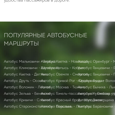
удобства пассажиров в дороге.
ПОПУЛЯРНЫЕ АВТОБУСНЫЕ
МАРШРУТЫ
Автобус Мальковичи - Терюха
Автобус Кветка - Новосады
Автобус Оренбург -
Автобус Климовичи - Шумилино
Автобус Копысь - Кобрин
Автобус Ганцевичи - 
Автобус Кветка - Дегтяны
Автобус Оземля - Сморгонь
Автобус Ганцевичи - 
Автобус Друть - Осовец
Автобус Кривой Рог - Орджоникидзе
Автобус Буды - Воло
Автобус Воложин - Лесная
Автобус Москва - Тюмень
Автобус Бычиха - Лы
Автобус Зельва - Беняконе
Автобус Гомель-пассажирский - Глебова р
Автобус Куюмазар - 
Автобус Кривичи - Слоним
Автобус Красный брод - Холодники
Автобус Заозерщина
Автобус Староконстантинов - Варшава
Автобус Повстынь - Лынтупы
Автобус Барановичи 