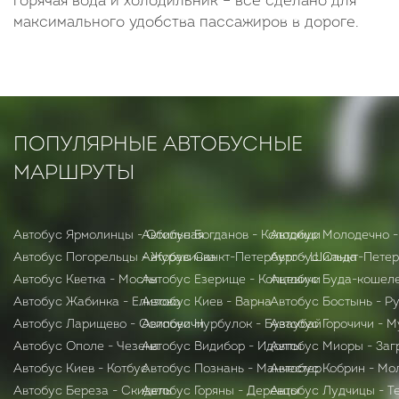
горячая вода и холодильник – все сделано для
максимального удобства пассажиров в дороге.
ПОПУЛЯРНЫЕ АВТОБУСНЫЕ
МАРШРУТЫ
Автобус Ярмолинцы - Обильная
Автобус Богданов - Колодищи
Автобус Молодечно -
Автобус Погорельцы - Журавинка
Автобус Санкт-Петербург - Шильда
Автобус Санкт-Петер
Автобус Кветка - Мосты
Автобус Езерище - Копцевичи
Автобус Буда-кошеле
Автобус Жабинка - Елизово
Автобус Киев - Варна
Автобус Бостынь - Р
Автобус Ларищево - Осиповичи
Автобус Нурбулок - Бузаубай
Автобус Горочичи - 
Автобус Ополе - Чезена
Автобус Видибор - Идолты
Автобус Миоры - Заг
Автобус Киев - Котбус
Автобус Познань - Манчестер
Автобус Кобрин - Мо
Автобус Бepeзa - Скидель
Автобус Горяны - Деревцы
Автобус Лудчицы - Т