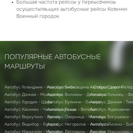
Большая частота рейсов у перевозчиков
осуществляющих автобусные рейсы Козенки
Военный городок.
ПОПУЛЯРНЫЕ АВТОБУСНЫЕ
МАРШРУТЫ
Автобус Геленджик - Новошахтинск
Автобус Бибковщина - Старые дороги
Автобус Санкт-Петер
Автобус Дачная - Молодечно
Автобус Воложин - Дятловичи
Автобус Голынец - Ф
Автобус Городея - Щара
Автобус Буйничи - Гончары
Автобус Дачная - Ти
Автобус Канимех - Чашмаихафизон
Автобус Люща - Витебск
Автобус Ждановичи -
Автобус Верхутино - Уречье
Автобус Озерница - Молчадь
Автобус Богушевск -
Автобус Видибор - Городец
Автобус Негорелое - Антополь
Автобус Лиозно - Бо
Автобус Маннгейм - Мюнхен
Автобус Дятловичи - Лукское
Автобус Краснодар -