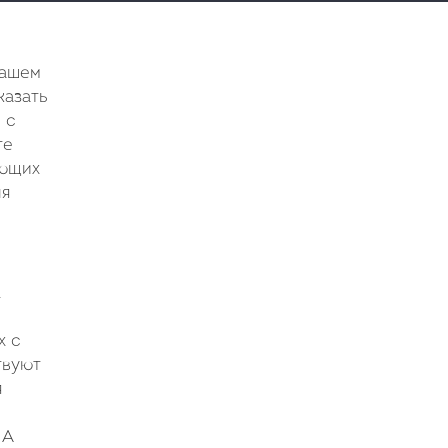
нашем
казать
 с
те
ующих
ля
.
х с
твуют
я
 А