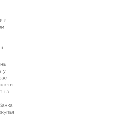
я и
ам
аш
 на
ту,
вас
илеты,
т на
банка
окупая
 ,