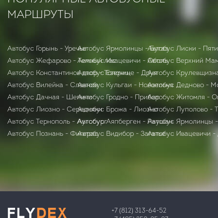
МАРШРУТЫ
Автобус Горынь - Уречье
Автобус Ярмолинцы - Бугаз
Автобус Лиски - Пят
Автобус Жефарово - Темный лес
Автобус Ивацевичи - Оболь
Автобус Верхний Мам
Автобус Константинов двор - Толочин
Автобус Езерище - Друя
Автобус Крулевщизн
Автобус Вилейка - Славное
Автобус Кульгаи - Новоельня
Автобус Дедново - М
Автобус Дачная - Шепичи
Автобус Гродно - Прибор
Автобус Житомля - О
Автобус Лиозно - Середняки
Автобус Брожа - Лиозно
Автобус Луполово - 
Автобус Тернополь - Аугсбург
Автобус Аяпберген - Раушан
Автобус Ярмолинцы -
Автобус Познань - Фигерас
Автобус Видибор - Загатье
Автобус Ивацевичи -
+7 (812) 313-64-52