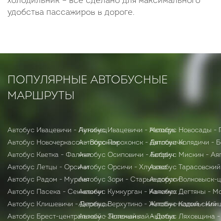
холодильник – все сделано для максимального
удобства пассажиров в дороге.
ПОПУЛЯРНЫЕ АВТОБУСНЫЕ
МАРШРУТЫ
Автобус Ивацевичи - Лунинец
Автобус Ивацевичи - Мозырь
Автобус Новосады - 
Автобус Новочеркасск - Воронеж
Автобус Парохонск - Дятловичи
Автобус Колядичи - 
Автобус Кветка - Фаличи
Автобус Осиповичи - Бобрич
Автобус Мискин - Ая
Автобус Летцы - Орсичи
Автобус Орсичи - Хлусово
Автобус Тарасовский
Автобус Радом - Мурсия
Автобус Зори - Старые дороги
Автобус Волковыск-
Автобус Пасека - Сенкевичи
Автобус Кумкурган - Канимех
Автобус Дегтяны - М
Автобус Клишевичи - Деревцы
Автобус Верхутино - Жлобин-подольский
Автобус Калий - Кли
Автобус Брест-центральный - Полочаны
Автобус Зеленый гай - Дитва
Автобус Ляховщина -