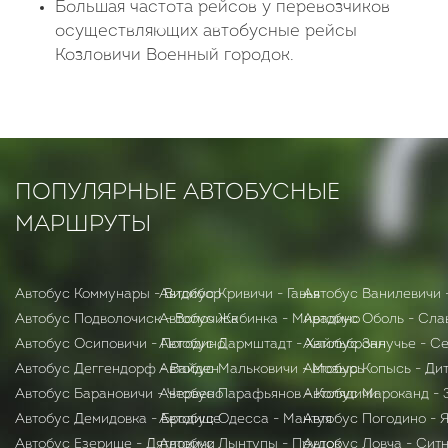
Большая частота рейсов у перевозчиков
осуществляющих автобусные рейсы
Козловичи Военный городок.
ПОПУЛЯРНЫЕ АВТОБУСНЫЕ
МАРШРУТЫ
Автобус Коммунары - Видибор
Автобус Кривичи - Гавья
Автобус Ванилевичи 
Автобус Подволочиск - Волочиск
Автобус Жабинка - Мирадино
Автобус Оболь - Сла
Автобус Осиповичи - Погодино
Автобус Дармштадт - Хайльбронн
Автобус Залучье - С
Автобус Деггендорф - Вайден
Автобус Мальковичи - Мозырь
Автобус Копысь - Ди
Автобус Барановичи - Червено
Автобус Парафьянов - Колядичи
Автобус Мароканд -
Автобус Демидовка - Бродище
Автобус Одесса - Мантуя
Автобус Погодино - 
Автобус Езерище - Дятловичи
Автобус Лынтупы - Прудок
Автобус Ловча - Сит