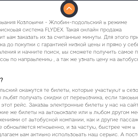
дования Козловичи - Жлобин-подольский в режиме
оисковая система FLYDEX. Такая онлайн продажа
т вам заказать их за считанные минуты. Для этого пр
ка до покупки с гарантией низкой цены и прямо у себ
вления и начните поиск, вы сможете получить самое 
ов по направлению , а так же узнать цену на автобу
?
ский окажутся те билеты, которые участвуют в сез
ы любят получать скидки от перевозчика, если таковы
 этот рейс. Заказав электронные билеты у нас на сай
акие же билеты на автовокзале или в любом другом ме
ениями от автобусной компании, как и другие пасса
 обновляется мгновенно, и за частую, быстрее чем в
лагаем вам активно использовать наш сервис. А пос