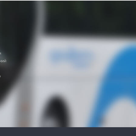
и
кий
о