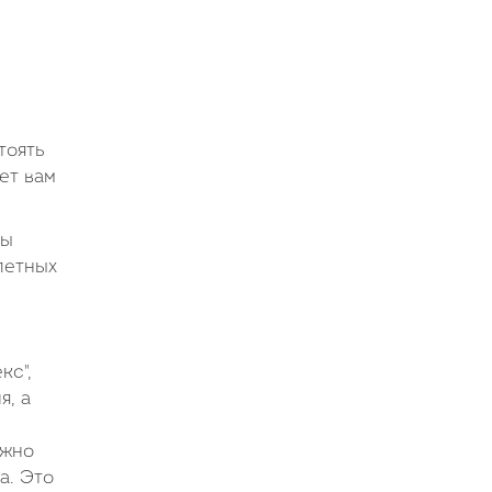
тоять
ет вам
ты
летных
кс",
я, а
ожно
а. Это