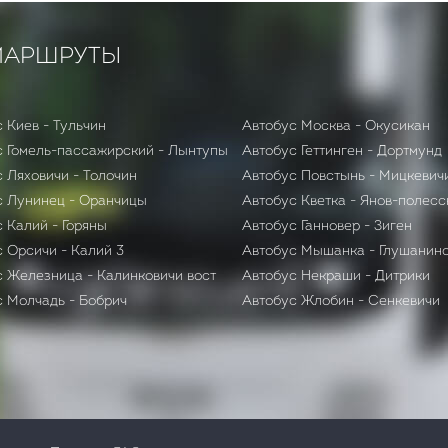
МАРШРУТЫ
 Киев - Тульчин
Автобус Москва - Окусикан
с Гомель-пассажирский - Лынтупы
Автобус Геттинген - Дортмунд
 Ляховичи - Толочин
Автобус Повстынь - Мицкевич
с Лунинец - Оранчицы
Автобус Кветка - Янов-полесс
 Калий - Горяны
Автобус Ганновер - Зиген
 Орсичи - Калий 3
Автобус Мышанка - Глушанин
с Железница - Калинковичи вост
Автобус Некраши - Дитрики
с Молчадь - Бобрич
Автобус Жлобин - Сенкевичи