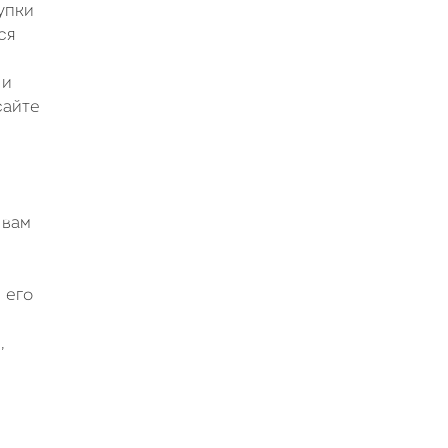
упки
ся
 и
сайте
 вам
 его
,