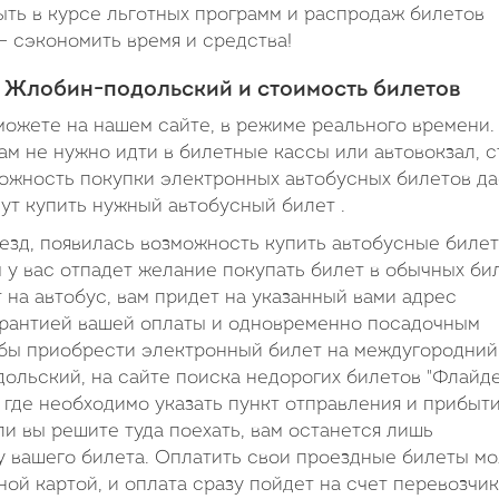
ть в курсе льготных программ и распродаж билетов
– сэкономить время и средства!
- Жлобин-подольский и стоимость билетов
можете на нашем сайте, в режиме реального времени.
ам не нужно идти в билетные кассы или автовокзал, с
зможность покупки электронных автобусных билетов да
нут купить нужный автобусный билет .
оезд, появилась возможность купить автобусные биле
 у вас отпадет желание покупать билет в обычных би
т на автобус, вам придет на указанный вами адрес
гарантией вашей оплаты и одновременно посадочным
тобы приобрести электронный билет на междугородний
льский, на сайте поиска недорогих билетов "Флайде
где необходимо указать пункт отправления и прибыти
ли вы решите туда поехать, вам останется лишь
у вашего билета. Оплатить свои проездные билеты м
ой картой, и оплата сразу пойдет на счет перевозчик