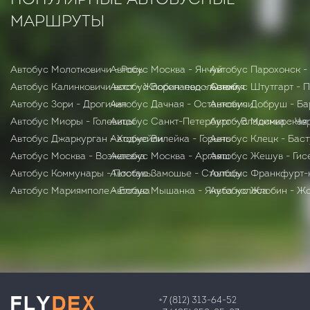
ПОПУЛЯРНЫЕ АВТОБУСНЫЕ
МАРШРУТЫ
Автобус Молотковичи - Рось
Автобус Москва - Янчуй
Автобус Парохонск -
Автобус Калинковичи вост - Жлобин-подольский
Автобус Воропаево - Оземля
Автобус Штутгарт - 
Автобус Зори - Дрогичин
Автобус Дачная - Останковичи
Автобус Добруш - Ба
Автобус Миоры - Голевицы
Автобус Санкт-Петербург - Владимирская
Автобус Москва - Че
Автобус Джаркурган - Ходжейли
Автобус Вилейка - Горынь
Автобус Клецк - Бас
Автобус Москва - Возжаевка
Автобус Москва - Аргаяш
Автобус Жешув - Гис
Автобус Коммунары - Поставы
Автобус Замошье - Столбцы
Автобус Франкфурт-
Автобус Мариямполе - Елгава
Автобус Мышанка - Якуба колоса
Автобус Жлобин - Ж
+7 (812) 313-64-52