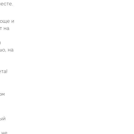
месте.
роще и
т на
ы
о, на
та!
ом
ный
 не