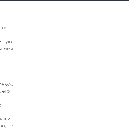
ы не
очную
льными
левую
 его
о
 наши
ас, не