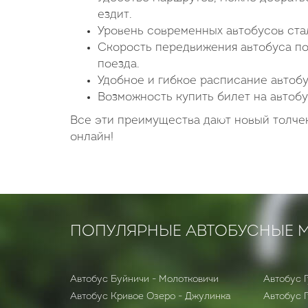
ездит.
Уровень современных автобусов стал
Скорость передвижения автобуса п
поезда.
Удобное и гибкое расписание автобу
Возможность купить билет на автобу
Все эти преимущества дают новый толчек
онлайн!
ПОПУЛЯРНЫЕ АВТОБУСНЫЕ 
Автобус Буйничи - Молотковичи
Автобус Г
Автобус Кривое Озеро - Джулинка
Автобус 