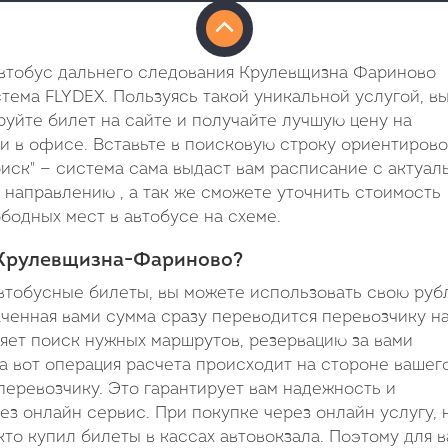
втобус дальнего следования Крулевщизна Фариново
тема FLYDEX. Пользуясь такой уникальной услугой, в
руйте билет на сайте и получайте лучшую цену на
ли в офисе. Вставьте в поисковую строку ориентиров
оиск" — система сама выдаст вам расписание с актуа
 направлению , а так же сможете уточнить стоимость
бодных мест в автобусе на схеме.
 Крулевщизна-Фариново?
втобусные билеты, вы можете использовать свою руб
аченная вами сумма сразу переводится перевозчику на
ляет поиск нужных маршрутов, резервацию за вами
а вот операция расчета происходит на стороне вашег
перевозчику. Это гарантирует вам надежность и
ез онлайн сервис. При покупке через онлайн услугу,
кто купил билеты в кассах автовокзала. Поэтому для в