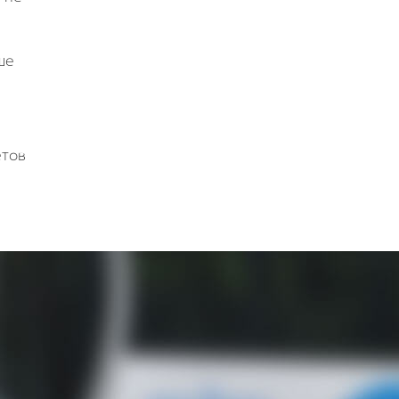
ше
етов