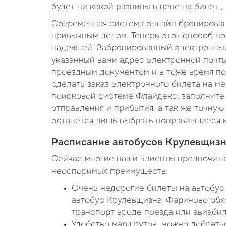
будет ни какой разницы в цене на билет ,
Современная система онлайн бронировани
привычным делом. Теперь этот способ по
надежней. Забронированный электронный
указанный вами адрес электронной почты 
проездным документом и в тоже время по
сделать заказ электронного билета на 
поисковой системе Флайдекс: заполните 
отправления и прибытия, а так же точную 
останется лишь выбрать понравившиеся м
Расписание автобусов Крулевщизн
Сейчас многие наши клиенты предпочитаю
неоспоримых преимуществ:
Очень недорогие билеты на автобус 
автобус Крулевщизна-Фариново обхо
транспорт вроде поезда или авиабил
Удобство маршрутов, можно добратьс