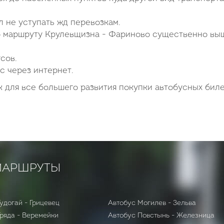
 не уступать жд перевозкам.
о маршруту Крулевщизна - Фариново существенно вы
сов.
с через интернет.
 для все большего развития покупки автобусных бил
МАРШРУТЫ
удогай - Грицевец
Автобус Могилев - Зельва
Гряда - Веремейки
Автобус Повстынь - Железница