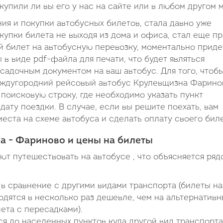
 купили ли вы его у нас на сайте или в любом другом 
я и покупки автобусных билетов, стала давно уже
купки билета не выходя из дома и офиса, стал еще п
 билет на автобусную перевозку, моментально приде
в виде pdf-файла для печати, что будет являться
садочным документом на ваш автобус. Для того, чтоб
междугородний рейсовый автобус Крулевщизна Фаринов
поисковую строку, где необходимо указать пункт
дату поездки. В случае, если вы решите поехать, вам
еста на схеме автобуса и сделать оплату своего биле
а - Фариново и цены на билеты
т путешествовать на автобусе , что объясняется ряд
в сравнение с другими видами транспорта (билеты на
дятся в несколько раз дешевле, чем на альтернатив
ета с пересадками).
я до населенных пунктов куда другой вид транспорта