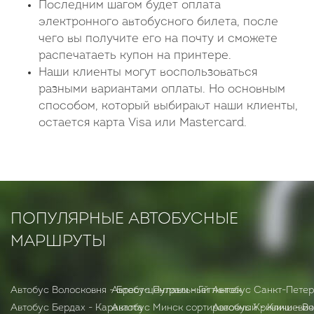
Последним шагом будет оплата
электронного автобусного билета, после
чего вы получите его на почту и сможете
распечатаеть купон на принтере.
Наши клиенты могут воспользоваться
разными вариантами оплаты. Но основным
способом, который выбирают наши клиенты,
остается карта Visa или Mastercard.
ПОПУЛЯРНЫЕ АВТОБУСНЫЕ
МАРШРУТЫ
Автобус Волосковня - Брест-центральный
Автобус Пулавы - Геттинген
Автобус Санкт-Петер
Автобус Бердах - Каракатта
Автобус Минск сортировочный - Клишевич
Автобус Кривичи - В