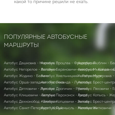
какой то причине решили не ехать.
ПОПУЛЯРНЫЕ АВТОБУСНЫЕ
МАРШРУТЫ
Автобус Дашковка - Мормаль
Автобус Вроцлав - Фредерисия
Автобус Люблин - Ба
Автобус Негорелое - Воложин
Автобус Барановичи-северные - Койданов
Автобус Мышанка - 
Автобус Жодино - Бабичи
Автобус Хмельницкий - Регенсбург
Автобус Муляровка -
Автобус Орша-западная - Ратомка
Автобус Лосвида - Луполово
Автобус Брест-центр
Автобус Дятловичи - Лукское
Автобус Дрогичин - Румино
Автобус Ляховичи - 
Автобус Клишевичи - Залучье
Автобус Парохонск - Гряда
Автобус Копысь - Же
Автобус Дехконобод - Тинчлик
Автобус Копцевичи - Зельва
Автобус Брест-центр
Автобус Санкт-Петербург - Кокуй
Автобус Пшемысль - Мемминген
Автобус Житковичи -