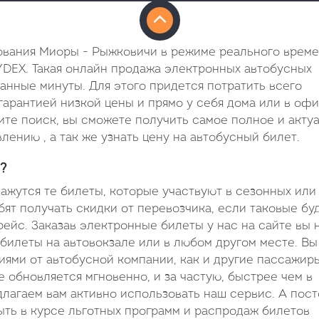
ования Миоры - Рыжковичи в режиме реального време
YDEX. Такая онлайн продажа электронных автобусных
итанные минуты. Для этого придется потратить всего
гарантией низкой цены и прямо у себя дома или в офи
ите поиск, вы сможете получить самое полное и акту
ению , а так же узнать цену на автобусный билет.
?
жутся те билеты, которые участвуют в сезонных или
ят получать скидки от перевозчика, если таковые бу
рейс. Заказав электронные билеты у нас на сайте вы 
 билеты на автовокзале или в любом другом месте. Вы
ями от автобусной компании, как и другие пассажиры
 обновляется мгновенно, и за частую, быстрее чем в
лагаем вам активно использовать наш сервис. А пос
ть в курсе льготных программ и распродаж билетов