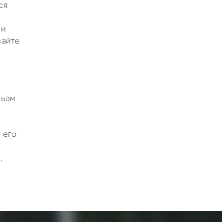
ся
 и
сайте
 вам
 его
,