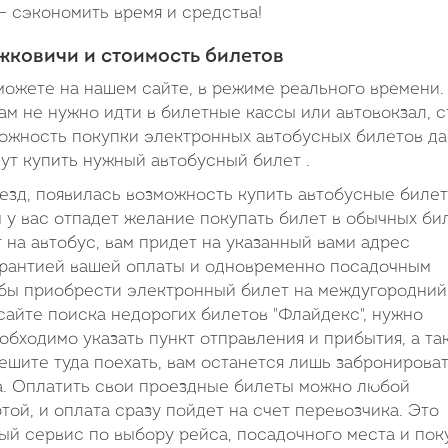
– сэкономить время и средства!
жковичи и стоимость билетов
можете на нашем сайте, в режиме реального времени.
ам не нужно идти в билетные кассы или автовокзал, с
зможность покупки электронных автобусных билетов да
нут купить нужный автобусный билет .
оезд, появилась возможность купить автобусные биле
 у вас отпадет желание покупать билет в обычных би
т на автобус, вам придет на указанный вами адрес
гарантией вашей оплаты и одновременно посадочным
тобы приобрести электронный билет на междугородний
айте поиска недорогих билетов "Флайдекс", нужно
бходимо указать пункт отправления и прибытия, а та
решите туда поехать, вам останется лишь забронирова
та. Оплатить свои проездные билеты можно любой
ой, и оплата сразу пойдет на счет перевозчика. Это
вый сервис по выбору рейса, посадочного места и пок