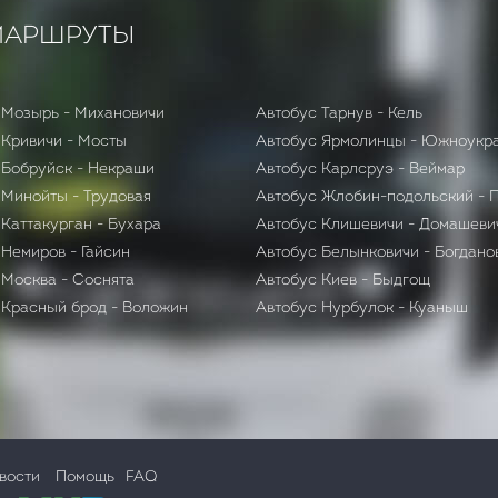
МАРШРУТЫ
 Мозырь - Михановичи
Автобус Тарнув - Кель
 Кривичи - Мосты
Автобус Ярмолинцы - Южноукр
 Бобруйск - Некраши
Автобус Карлсруэ - Веймар
 Минойты - Трудовая
Автобус Жлобин-подольский - 
Каттакурган - Бухара
Автобус Клишевичи - Домашеви
 Немиров - Гайсин
Автобус Белынковичи - Богдано
 Москва - Соснята
Автобус Киев - Быдгощ
 Красный брод - Воложин
Автобус Нурбулок - Куаныш
вости
Помощь
FAQ