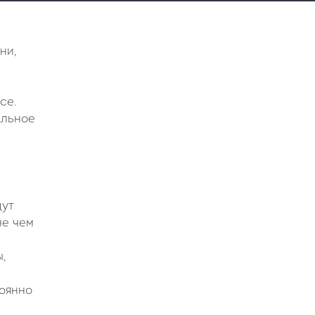
ни,
се.
альное
дут
не чем
,
тоянно