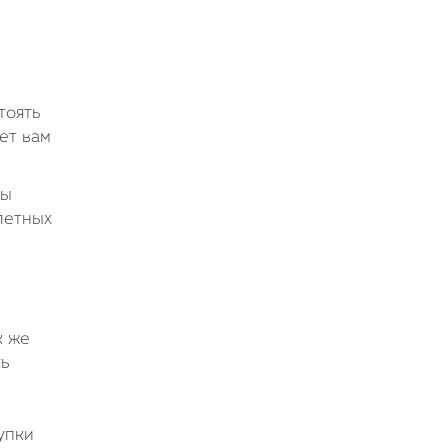
тоять
ет вам
ты
летных
к же
ть
упки