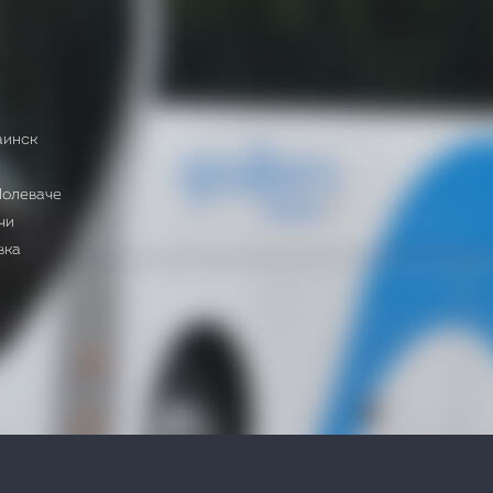
аинск
Полеваче
чи
вка