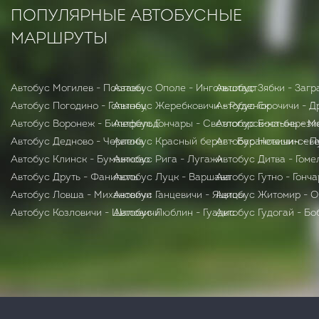
ПОПУЛЯРНЫЕ АВТОБУСНЫЕ
МАРШРУТЫ
Автобус Могилев - Поставы
Автобус Ополе - Ингольштадт
Автобус Зябки - Загр
Автобус Погодино - Голынец
Автобус Жеребковичи - Руденск
Автобус Горочичи - Д
Автобус Воронеж - Билефельд
Автобус Гончары - Светлогорск-на-берези
Автобус Бостынь - М
Автобус Дедново - Черлена
Автобус Красный берег - Барановичи-сев
Автобус Нетешин - П
Автобус Клинск - Бумажково
Автобус Рига - Лугажи
Автобус Дитва - Гом
Автобус Друть - Фаниполь
Автобус Луцк - Варшава
Автобус Гутно - Гонч
Автобус Ловша - Михановичи
Автобус Ганцевичи - Ящицы
Автобус Житомир - О
Автобус Козловичи - Шаловичи
Автобус Люблин - Гуадис
Автобус Гудогай - Бо