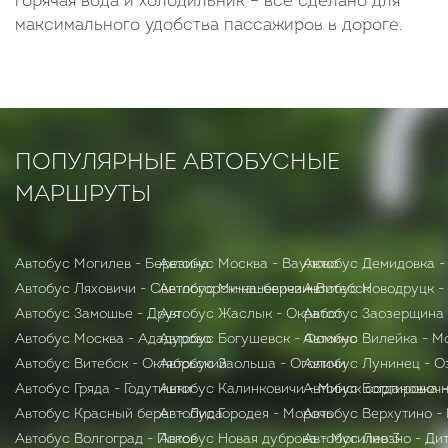
горячая вода и холодильник – все сделано для
максимального удобства пассажиров в дороге.
ПОПУЛЯРНЫЕ АВТОБУСНЫЕ
МАРШРУТЫ
Автобус Могилев - Березина
Автобус Москва - Ваулово
Автобус Демидовка 
Автобус Ляховичи - Светлогорск-на-березин
Автобус Микашевичи - Витебск
Автобус Новодруцк -
Автобус Замошье - Друя
Автобус Жаслык - Окработ
Автобус Заозерщина 
Автобус Москва - Ададурово
Автобус Богушевск - Фомино
Автобус Вилейка - М
Автобус Витебск - Октябрьский
Автобус Заольша - Оголичи
Автобус Лунинец - О
Автобус Гряда - Годутишки
Автобус Калинковичи - Минск сортировоч
Автобус Богдановка 
Автобус Красный берег - Лида
Автобус Городея - Морочь
Автобус Верхутино -
Автобус Волгоград - Псков
Автобус Новая дуброва - Могилев 3
Автобус Лиозно - Ди