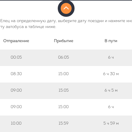
Елец на определенную дату, выберите дату поездки и нажмите кно
у автобуса в таблице ниже.
Отправление
Прибытие
В пути
00:05
06:05
6 ч
08:30
15:00
6 ч
30 м
09:00
15:05
6 ч
5 м
09:00
15:00
6 ч
10:00
15:59
5 ч
59 м