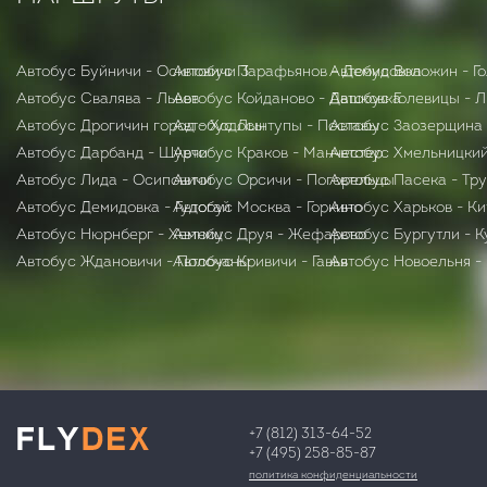
Автобус Буйничи - Осиповичи 3
Автобус Парафьянов - Демидовка
Автобус Воложин - Г
Автобус Свалява - Львов
Автобус Койданово - Дашковка
Автобус Голевицы - 
Автобус Дрогичин город - Ходосы
Автобус Лынтупы - Поставы
Автобус Заозерщина 
Автобус Дарбанд - Шурчи
Автобус Краков - Манчестер
Автобус Хмельницкий
Автобус Лида - Осиповичи
Автобус Орсичи - Погорельцы
Автобус Пасека - Тр
Автобус Демидовка - Гудогай
Автобус Москва - Горкино
Автобус Харьков - К
Автобус Нюрнберг - Хемниц
Автобус Друя - Жефарово
Автобус Бургутли - 
Автобус Ждановичи - Полочаны
Автобус Кривичи - Гавья
Автобус Новоельня -
+7 (812) 313-64-52
+7 (495) 258-85-87
политика конфиденциальности