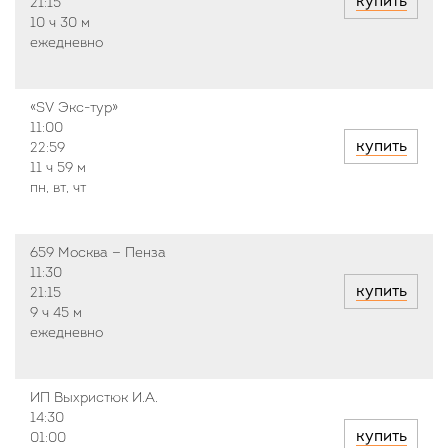
купить
21:15
10 ч
30 м
ежедневно
«SV Экс-тур»
11:00
купить
22:59
11 ч
59 м
пн, вт, чт
659 Москва — Пенза
11:30
купить
21:15
9 ч
45 м
ежедневно
ИП Выхристюк И.А.
14:30
купить
01:00