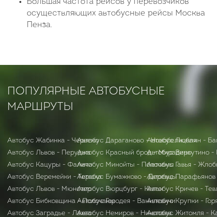
Большая частота рейсов у перевозчиков
осуществляющих автобусные рейсы Москва
Пенза.
ПОПУЛЯРНЫЕ АВТОБУСНЫЕ
МАРШРУТЫ
Автобус Жабинка - Червено
Автобус Дараганово - Новобелицкая
Автобус Люблин - Ба
Автобус Львов - Перуджа
Автобус Красный брод - Мирадино
Автобус Верхутино -
Автобус Кацуры - Фаличи
Автобус Минойты - Полочаны
Автобус Гавья - Жло
Автобус Веремейки - Терюха
Автобус Бумажково - Деревцы
Автобус Парафьянов 
Автобус Львов - Мюнстер
Автобус Вюрцбург - Кельн
Автобус Кричев - Тев
Автобус Бибковщина - Полочаны
Автобус Городея - Ванилевичи
Автобус Крупки - Гор
Автобус Заградье - Лахва
Автобус Немиров - Николаев
Автобус Житомля - К