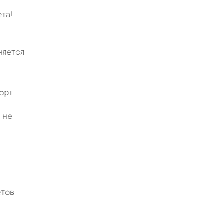
та!
няется
орт
 не
етов