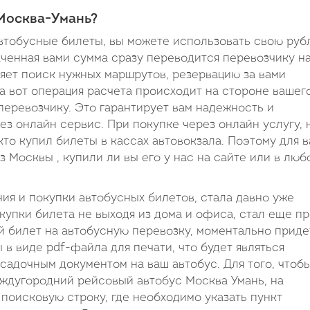
 Москва-Умань?
втобусные билеты, вы можете использовать свою руб
аченная вами сумма сразу переводится перевозчику на
ляет поиск нужных маршрутов, резервацию за вами
а вот операция расчета происходит на стороне вашег
перевозчику. Это гарантирует вам надежность и
ез онлайн сервис. При покупке через онлайн услугу,
кто купил билеты в кассах автовокзала. Поэтому для в
з Москвы , купили ли вы его у нас на сайте или в люб
я и покупки автобусных билетов, стала давно уже
купки билета не выходя из дома и офиса, стал еще п
 билет на автобусную перевозку, моментально приде
в виде pdf-файла для печати, что будет являться
садочным документом на ваш автобус. Для того, чтоб
еждугородний рейсовый автобус Москва Умань, на
поисковую строку, где необходимо указать пункт