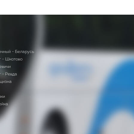
очный - Беларусь
г - Шкотово
евичи
 - Ревда
вщизна
шки
ейка