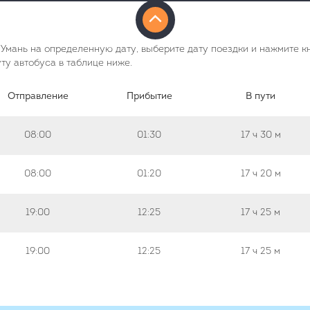
Умань на определенную дату, выберите дату поездки и нажмите кн
у автобуса в таблице ниже.
Отправление
Прибытие
В пути
08:00
01:30
17 ч
30 м
08:00
01:20
17 ч
20 м
19:00
12:25
17 ч
25 м
19:00
12:25
17 ч
25 м