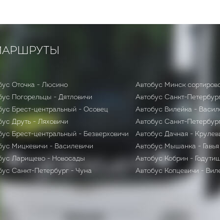
МАРШРУТЫ
бус Оточка - Люсино
Автобус Минск сортиров
бус Погорельцы - Дятловичи
Автобус Санкт-Петербур
бус Брест-центральный - Осовец
Автобус Вилейка - Васил
бус Друть - Ляховичи
Автобус Санкт-Петербург
бус Брест-центральный - Безверховичи
Автобус Дачная - Круле
бус Мицкевичи - Василевичи
Автобус Мышанка - Гавья
бус Ларищево - Новосады
Автобус Кобрин - Годути
бус Санкт-Петербург - Чуна
Автобус Копцевичи - Вил