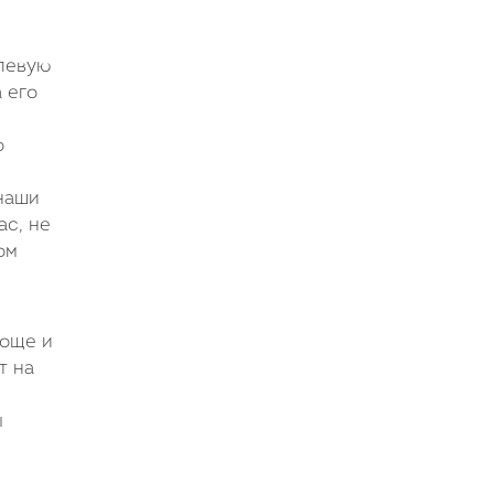
левую
 его
о
 наши
ас, не
ом
роще и
т на
ы