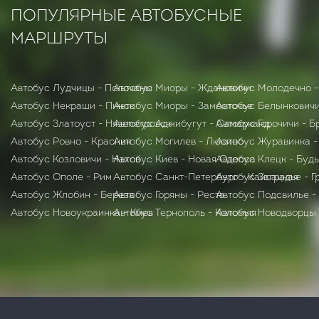
ПОПУЛЯРНЫЕ АВТОБУСНЫЕ
МАРШРУТЫ
Автобус Лудчицы - Полочаны
Автобус Миоры - Ждановичи
Автобус Молодечно -
Автобус Некраши - Пинск
Автобус Миоры - Замосточье
Автобус Белынковичи
Автобус Златоуст - Нязепетровск
Автобус Аджибугут - Самарканд
Автобус Горочичи - Б
Автобус Ровно - Красник
Автобус Могилев - Люсино
Автобус Журавинка 
Автобус Козловичи - Нахов
Автобус Киев - Новая Одесса
Автобус Клецк - Буд
Автобус Ополе - Рим
Автобус Санкт-Петербург - Кайсацкая
Автобус Заградье - Г
Автобус Жлобин - Бepeзa
Автобус Горяны - Реста
Автобус Подсвилье -
Автобус Новоукраинка - Киев
Автобус Тернополь - Коломыя
Автобус Новодворцы