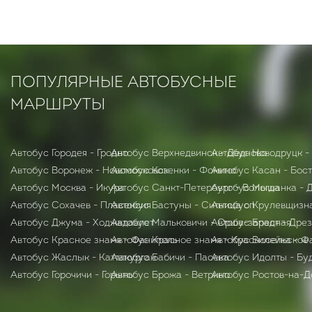
ПОПУЛЯРНЫЕ АВТОБУСНЫЕ
МАРШРУТЫ
Автобус Городея - Гродно
Автобус Верхнедвинск - Дедново
Автобус Новодруцк -
Автобус Воронеж - Новомосковск
Автобус Козенки - Фомино
Автобус Касан - Бос
Автобус Москва - Икура
Автобус Санкт-Петербург - Вологда
Автобус Мышанка - 
Автобус Сохачев - Пласенсия
Автобус Бастуны - Ситница оп
Автобус Крулевщизна
Автобус Джума - Ходжадавлет
Автобус Мальковичи - Орша-западная
Автобус Брест - Дре
Автобус Красное знамя - Фаниполь
Автобус Красное знамя - Красносельское
Автобус Вилейка - Ф
Автобус Жаслык - Каттакурган
Автобус Бабичи - Пасека
Автобус Идолты - Бу
Автобус Горочичи - Горынь
Автобус Брожа - Ветрино
Автобус Ростов-на-Д