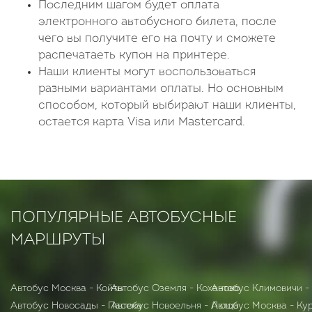
Последним шагом будет оплата
электронного автобусного билета, после
чего вы получите его на почту и сможете
распечатаеть купон на принтере.
Наши клиенты могут воспользоваться
разными вариантами оплаты. Но основным
способом, который выбирают наши клиенты,
остается карта Visa или Mastercard.
ПОПУЛЯРНЫЕ АВТОБУСНЫЕ
МАРШРУТЫ
Автобус Москва - Койты
Автобус Оземля - Коханово
Автобус Климовичи -
Автобус Новосады - Пасека
Автобус Новоельня - Люща
Автобус Москва - Ку