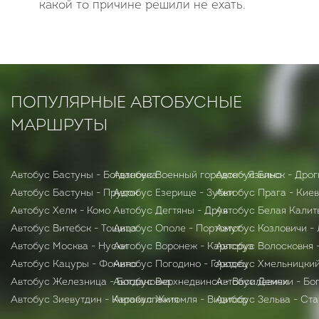
какой то причине решили не ехать.
ПОПУЛЯРНЫЕ АВТОБУСНЫЕ
МАРШРУТЫ
Автобус Бастуны - Богдановка
Автобус Военный городок - Язвино
Автобус Ельск - Дрог
Автобус Бастуны - Прудок
Автобус Езерище - Зубки
Автобус Прага - Киев
Автобус Хелм - Комо
Автобус Дегтяны - Друя
Автобус Белая Калит
Автобус Витебск - Тощица
Автобус Ополе - Портсмут
Автобус Козловичи -
Автобус Москва - Нусхи
Автобус Воронеж - Карлсруэ
Автобус Волосковня 
Автобус Кацуры - Фомино
Автобус Погодино - Городец
Автобус Хмельницкий
Автобус Железница - Богдановка
Автобус Верхнедвинск - Василевичи
Автобус Демехи - Бо
Автобус Зиевутдин - Каракалпакия
Автобус Житомля - Видибор
Автобус Зельва - Ст